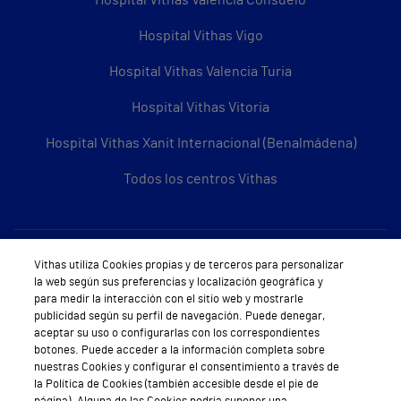
Hospital Vithas Valencia Consuelo
Hospital Vithas Vigo
Hospital Vithas Valencia Turia
Hospital Vithas Vitoria
Hospital Vithas Xanit Internacional (Benalmádena)
Todos los centros Vithas
Sobre Vithas
Vithas utiliza Cookies propias y de terceros para personalizar
la web según sus preferencias y localización geográfica y
Quiénes somos
para medir la interacción con el sitio web y mostrarle
publicidad según su perfil de navegación. Puede denegar,
Trabajar en Vithas
aceptar su uso o configurarlas con los correspondientes
botones. Puede acceder a la información completa sobre
Teléfono Cita Médica
nuestras Cookies y configurar el consentimiento a través de
la Política de Cookies (también accesible desde el pie de
Teléfono Atención al Cliente