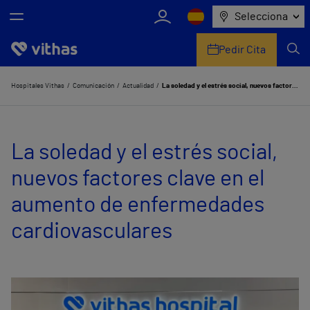
Selecciona
Pedir Cita
Nosotros
Hospitales Vithas
Comunicación
Actualidad
La soledad y el estrés social, nuevos factores clave en el aumento de enfermedades cardiovasculares
Centros
La soledad y el estrés social,
Servicios de salud
nuevos factores clave en el
Equipo médico y asistencial
aumento de enfermedades
Información útil
cardiovasculares
Comunicación