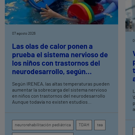
07 agosto 2026
0
Las olas de calor ponen a
prueba el sistema nervioso de
los niños con trastornos del
neurodesarrollo, según
expertos en
Según IRENEA, las altas temperaturas pueden
neurorrehabilitación
aumentar la sobrecarga del sistema nervioso
L
pediátrica de Vithas
en niños con trastornos del neurodesarrollo
'
Aunque todavía no existen estudios
p
específicos, la evidencia científica permite
a
comprender por qué el calor puede influir en la
c
atención, la regulación emocional y la
d
neurorehabilitación pediátrica
TDAH
tea
conducta
s