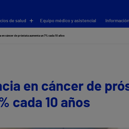
cios de salud
Equipo médico y asistencial
Información
a en cáncer de próstata aumenta un 7% cada 10 años
cia en cáncer de pró
% cada 10 años