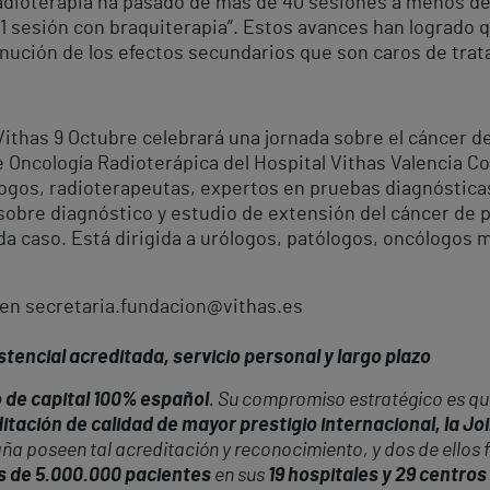
radioterapia ha pasado de más de 40 sesiones a menos de 
1 sesión con braquiterapia”. Estos avances han logrado q
minución de los efectos secundarios que son caros de trata
Vithas 9 Octubre celebrará una jornada sobre el cáncer de
e Oncología Radioterápica del Hospital Vithas Valencia Co
logos, radioterapeutas, expertos en pruebas diagnóstica
sobre diagnóstico y estudio de extensión del cáncer de p
da caso. Está dirigida a urólogos, patólogos, oncólogos 
 en secretaria.fundacion@vithas.es
tencial acreditada, servicio personal y largo plazo
 de capital 100% español
. Su compromiso estratégico es que
itación de calidad de mayor prestigio internacional, la J
aña poseen tal acreditación y reconocimiento, y dos de ellos 
 de 5.000.000 pacientes
en sus
19 hospitales y 29 centro