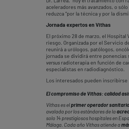
Dr. Larrea, “hoy el tratamiento con 
aceleradores más avanzados, o sólo 
reduzca “por la técnica y por la dis
Jornada expertos en Vithas
El próximo 28 de marzo, el Hospital 
riesgo. Organizada por el Servicio d
reunirá a urólogos, patólogos, oncó
jornada se dividirá entre ponencias 
versus
radioterapia en función de ca
especialistas en radiodiagnóstico.
Los interesados pueden inscribirse
El compromiso de Vithas: calidad asis
Vithas es el
primer operador sanitario
avalada por los estándares de la
acred
solo 14 prestigiosos hospitales en Esp
Málaga. Cada año Vithas atiende a
más