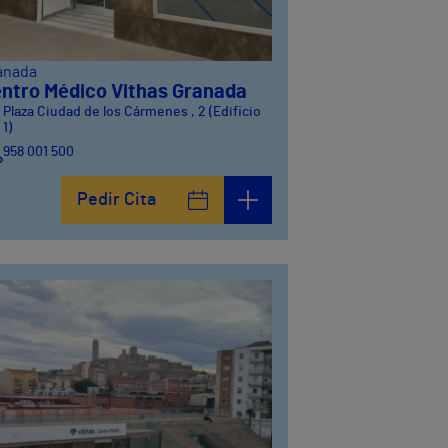
anada
ntro Médico Vithas Granada
Plaza Ciudad de los Cármenes , 2 (Edificio
1)
958 001 500
Plaza Ciudad de los Cármenes, 3 (Edificio 2)
Pedir Cita
958800746