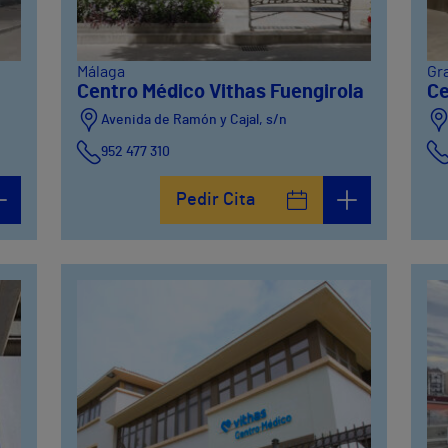
Málaga
Gr
Centro Médico Vithas Fuengirola
Ce
Avenida de Ramón y Cajal, s/n
952 477 310
Pedir Cita