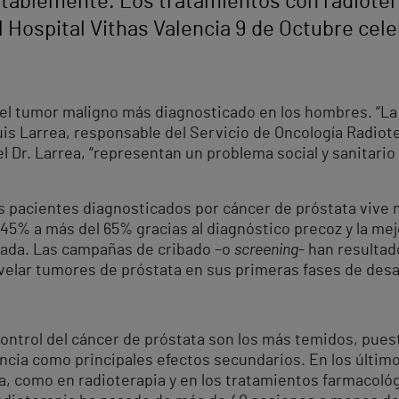
tablemente. Los tratamientos con radiotera
l Hospital Vithas Valencia 9 de Octubre cel
 el tumor maligno más diagnosticado en los hombres. “La
Luis Larrea, responsable del Servicio de Oncología Radiot
l Dr. Larrea, “representan un problema social y sanitario
 pacientes diagnosticados por cáncer de próstata vive m
45% a más del 65% gracias al diagnóstico precoz y la mejo
ada. Las campañas de cribado –o
screening
- han resultad
velar tumores de próstata en sus primeras fases de desar
control del cáncer de próstata son los más temidos, pue
ncia como principales efectos secundarios. En los últim
a, como en radioterapia y en los tratamientos farmacológ