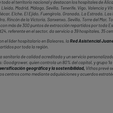
e todo el territorio nacional y destacan los hospitales de Al
eida, Madrid, Málaga, Sevilla, Tenerife, Vigo, Valencia y Vi
écar, Elche, El Ejido, Fuengirola, Granada, La Estrada, Las
a, Rincón de la Victoria, Sanxenxo, Sevilla, Torre del Mar, To
 con más de 300 puntos de extracción repartidos por toda Es
, referente en el sector, da servicio a 39 hospitales, 35 cen
 el líder hospitalario en Baleares, la
Red Asistencial Juan
rtidos por toda la región.
 sanitaria de calidad acreditada y un servicio personalizado
s: Goodgrower, quien controla un 80% del capital, y grupo ‘la
versificación geográfica y la sostenibilidad,
Vithas prevé s
vos centros como mediante adquisiciones y acuerdos estraté