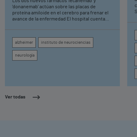
Los dos nuevos fármacos 'lecanemab' y
c
'donanemab' actúan sobre las placas de
S
proteína amiloide en el cerebro para frenar el
avance de la enfermedad El hospital cuenta
con cuatro neurólogos y tecnología de
diagnóstico por imagen para el exhaustivo
seguimiento clínico de cada paciente
alzheimer
instituto de neurociencias
neurología
Ver todas