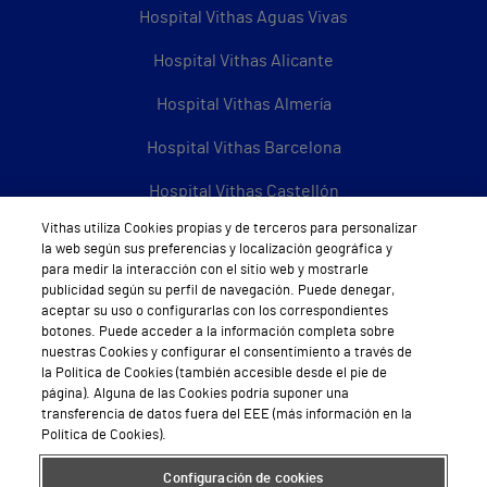
Hospital Vithas Aguas Vivas
Hospital Vithas Alicante
Hospital Vithas Almería
Hospital Vithas Barcelona
Hospital Vithas Castellón
Vithas utiliza Cookies propias y de terceros para personalizar
Hospital Vithas Granada
la web según sus preferencias y localización geográfica y
para medir la interacción con el sitio web y mostrarle
Hospital Universitario Vithas Las Palmas
publicidad según su perfil de navegación. Puede denegar,
aceptar su uso o configurarlas con los correspondientes
Hospital Vithas Lleida
botones. Puede acceder a la información completa sobre
nuestras Cookies y configurar el consentimiento a través de
Hospital Universitario Vithas Madrid Aravaca
la Política de Cookies (también accesible desde el pie de
página). Alguna de las Cookies podría suponer una
Hospital Universitario Vithas Madrid Arturo Soria
transferencia de datos fuera del EEE (más información en la
Política de Cookies).
Hospital Universitario Vithas Madrid La Milagrosa
Configuración de cookies