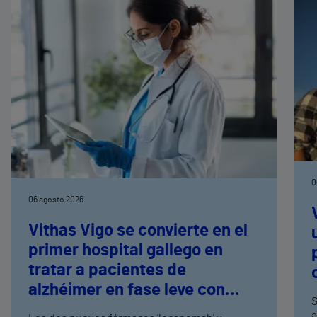
0
06 agosto 2026
Vithas Vigo se convierte en el
primer hospital gallego en
tratar a pacientes de
alzhéimer en fase leve con
S
terapias antiamiloide
a