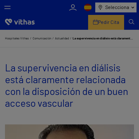
Selecciona
Pedir Cita
Nosotros
Hospitales Vithas
Comunicación
Actualidad
La supervivencia en diálisis está claramente relacionada con la disposición de un buen acceso vascular
Centros
La supervivencia en diálisis
Servicios de salud
está claramente relacionada
Equipo médico y asistencial
con la disposición de un buen
Información útil
acceso vascular
Comunicación