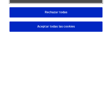
Hospital Vithas Málaga
Hospital Vithas Medimar
Rechazar todas
Hospital Vithas Sevilla
Aceptar todas las cookies
Descargar App
Pedir cita
Hospital Vithas Tenerife
Hospital Vithas Valencia 9 de Octubre
Hospital Vithas Valencia Consuelo
Hospital Vithas Vigo
Hospital Vithas Valencia Turia
Hospital Vithas Vitoria
Hospital Vithas Xanit Internacional (Benalmádena)
Todos los centros Vithas