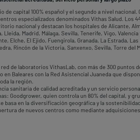
istencial acreditada, servicio personal y largo plazo
io de capital 100% español y el segundo a nivel nacional
 centros especializados denominados Vithas Salud. Los 
rritorio nacional y destacan los hospitales de Alicante, A
Lleida, Madrid, Málaga, Sevilla, Tenerife, Vigo, Valencia
te, Elche, El Ejido, Fuengirola, Granada, La Estrada, Las
dra, Rincón de la Victoria, Sanxenxo, Sevilla, Torre del M
 red de laboratorios VithasLab, con más de 300 puntos d
o en Baleares con la Red Asistencial Juaneda que dispone
oda la región.
cia sanitaria de calidad acreditada y un servicio personal
has: Goodgrower, quien controla un 80% del capital, y grup
basa en la diversificación geográfica y la sostenibilida
 apertura de nuevos centros como mediante adquisiciones