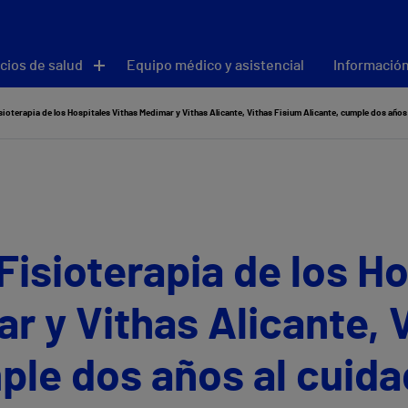
cios de salud
Equipo médico y asistencial
Información
sioterapia de los Hospitales Vithas Medimar y Vithas Alicante, Vithas Fisium Alicante, cumple dos años
Fisioterapia de los H
r y Vithas Alicante, 
ple dos años al cuida