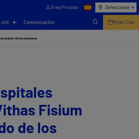
Área Privada
Selecciona
 útil
Comunicación
Pedir Cita
 al cuidado de los pacientes
ospitales
Vithas Fisium
do de los