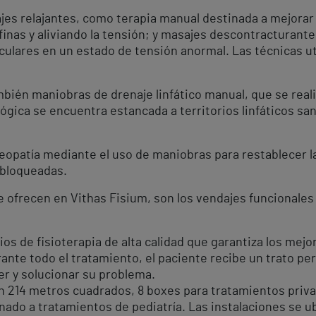
jes relajantes, como terapia manual destinada a mejorar 
nas y aliviando la tensión; y masajes descontracturante
ulares en un estado de tensión anormal. Las técnicas ut
mbién maniobras de drenaje linfático manual, que se reali
ológica se encuentra estancada a territorios linfáticos s
opatía mediante el uso de maniobras para restablecer la 
 bloqueadas.
e ofrecen en Vithas Fisium, son los vendajes funcionale
ios de fisioterapia de alta calidad que garantiza los mejo
urante todo el tratamiento, el paciente recibe un trato pe
r y solucionar su problema.
 214 metros cuadrados, 8 boxes para tratamientos privado
ado a tratamientos de pediatría. Las instalaciones se u