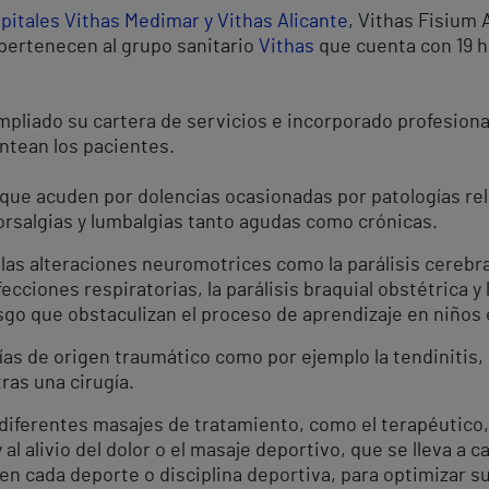
pitales Vithas Medimar y Vithas Alicante
, Vithas Fisium 
pertenecen al grupo sanitario
Vithas
que cuenta con 19 h
mpliado su cartera de servicios e incorporado profesiona
ntean los pacientes.
 que acuden por dolencias ocasionadas por patologías rel
orsalgias y lumbalgias tanto agudas como crónicas.
 alteraciones neuromotrices como la parálisis cerebral in
 afecciones respiratorias, la parálisis braquial obstétrica 
go que obstaculizan el proceso de aprendizaje en niños e
ías de origen traumático como por ejemplo la tendinitis,
ras una cirugía.
iferentes masajes de tratamiento, como el terapéutico
al alivio del dolor o el masaje deportivo, que se lleva a
cada deporte o disciplina deportiva, para optimizar su 