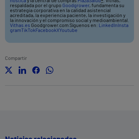
nóstica
y la central de compras
PlazaSalud
+
. Vithas,
respaldada por el grupo
Goodgrower
, fundamenta su
estrategia corporativa en la calidad asistencial
acreditada, la experiencia paciente, la investigación y
la innovación y el compromiso social y medioambiental.
Vithas.es
Goodgrower.com Síguenos en:
LinkedIn
Insta
gram
TikTok
Facebook
X
Youtube
Compartir