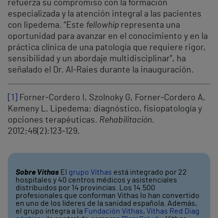
refuerza su compromiso con la formación
especializada y la atención integral a las pacientes
con lipedema. “Este
fellowhip
representa una
oportunidad para avanzar en el conocimiento y en la
práctica clínica de una patología que requiere rigor,
sensibilidad y un abordaje multidisciplinar”, ha
señalado el Dr. Al-Raies durante la inauguración.
[1]
Forner‑Cordero I, Szolnoky G, Forner‑Cordero A,
Kemeny L. Lipedema: diagnóstico, fisiopatología y
opciones terapéuticas.
Rehabilitación
.
2012;46(2):123‑129.
Sobre Vithas
El
grupo Vithas
está integrado por 22
hospitales y 40 centros médicos y asistenciales
distribuidos por 14 provincias. Los 14.500
profesionales que conforman Vithas lo han convertido
en uno de los líderes de la sanidad española. Además,
el grupo integra a la
Fundación Vithas
,
Vithas Red Diag