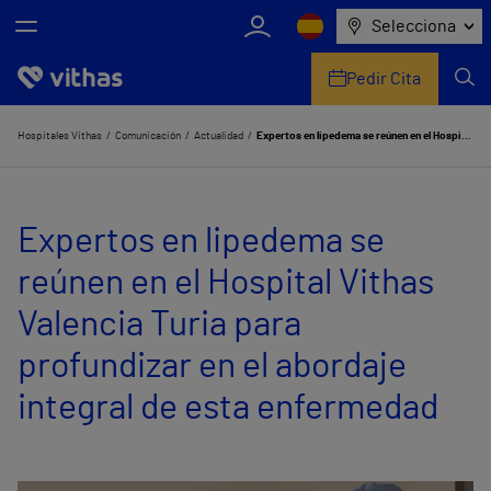
Selecciona
Pedir Cita
Nosotros
Hospitales Vithas
Comunicación
Actualidad
Expertos en lipedema se reúnen en el Hospital Vithas Valencia Turia para profundizar en el abordaje integral de esta enfermedad
Centros
Expertos en lipedema se
Servicios de salud
reúnen en el Hospital Vithas
Equipo médico y asistencial
Valencia Turia para
Información útil
profundizar en el abordaje
Comunicación
integral de esta enfermedad