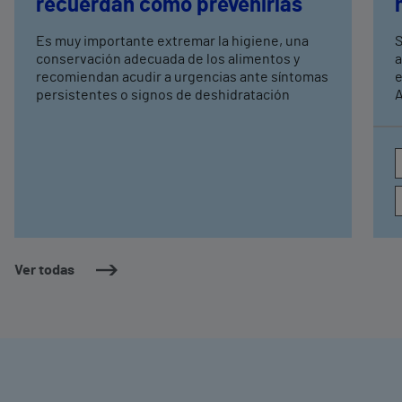
recuerdan cómo prevenirlas
Es muy importante extremar la higiene, una
S
conservación adecuada de los alimentos y
a
recomiendan acudir a urgencias ante síntomas
e
persistentes o signos de deshidratación
A
e
c
a
Ver todas