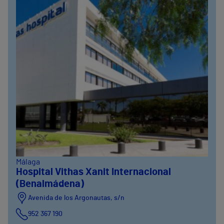
Málaga
Hospital Vithas Xanit Internacional
(Benalmádena)
Avenida de los Argonautas, s/n
952 367 190