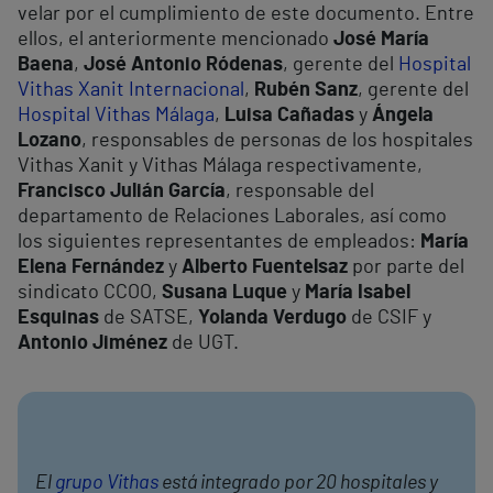
velar por el cumplimiento de este documento. Entre
ellos, el anteriormente mencionado
José María
Baena
,
José Antonio Ródenas
, gerente del
Hospital
Vithas Xanit Internacional
,
Rubén Sanz
, gerente del
Hospital Vithas Málaga
,
Luisa Cañadas
y
Ángela
Lozano
, responsables de personas de los hospitales
Vithas Xanit y Vithas Málaga respectivamente,
Francisco Julián García
, responsable del
departamento de Relaciones Laborales, así como
los siguientes representantes de empleados:
María
Elena Fernández
y
Alberto Fuentelsaz
por parte del
sindicato CCOO,
Susana Luque
y
María Isabel
Esquinas
de SATSE,
Yolanda Verdugo
de CSIF y
Antonio Jiménez
de UGT.
El
grupo Vithas
está integrado por 20 hospitales y