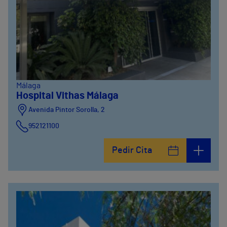
Málaga
Hospital Vithas Málaga
Avenida Pintor Sorolla, 2
952121100
Calle De la Era , 6
Pedir Cita
952121100
Avenida Pintor Sorolla, 2
635319819