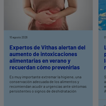
10 agosto 2026
0
Expertos de Vithas alertan del
aumento de intoxicaciones
alimentarias en verano y
recuerdan cómo prevenirlas
Es muy importante extremar la higiene, una
S
conservación adecuada de los alimentos y
a
recomiendan acudir a urgencias ante síntomas
e
persistentes o signos de deshidratación
A
e
c
a