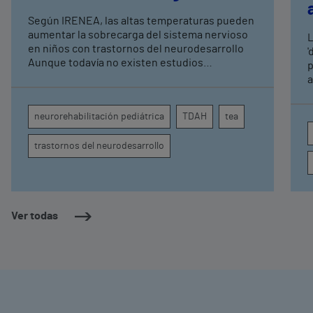
expertos en
Según IRENEA, las altas temperaturas pueden
neurorrehabilitación
aumentar la sobrecarga del sistema nervioso
L
pediátrica de Vithas
en niños con trastornos del neurodesarrollo
'
Aunque todavía no existen estudios
p
específicos, la evidencia científica permite
a
comprender por qué el calor puede influir en la
c
atención, la regulación emocional y la
d
neurorehabilitación pediátrica
TDAH
tea
conducta
s
trastornos del neurodesarrollo
Ver todas