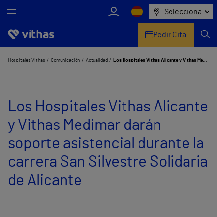
Selecciona
Pedir Cita
Nosotros
Hospitales Vithas
Comunicación
Actualidad
Los Hospitales Vithas Alicante y Vithas Medimar darán soporte asistencial durante la carrera San Silvestre Solidaria de Alicante
Centros
Los Hospitales Vithas Alicante
Servicios de salud
y Vithas Medimar darán
Equipo médico y asistencial
soporte asistencial durante la
Información útil
carrera San Silvestre Solidaria
Comunicación
de Alicante