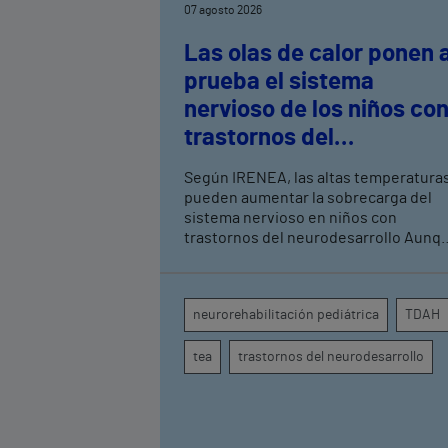
07 agosto 2026
Las olas de calor ponen 
prueba el sistema
nervioso de los niños co
trastornos del
neurodesarrollo, según
Según IRENEA, las altas temperatura
expertos en
pueden aumentar la sobrecarga del
neurorrehabilitación
sistema nervioso en niños con
trastornos del neurodesarrollo Aunque
pediátrica de Vithas
todavía no existen estudios
específicos, la evidencia científica
permite comprender por qué el calor
neurorehabilitación pediátrica
TDAH
puede influir en la atención, la
regulación emocional y la conducta
tea
trastornos del neurodesarrollo