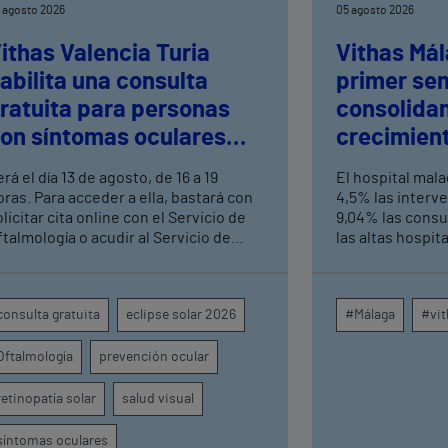
 agosto 2026
05 agosto 2026
ithas Valencia Turia
Vithas Mál
abilita una consulta
primer se
ratuita para personas
consolida
on síntomas oculares
crecimient
ras el eclipse solar
consultas 
rá el día 13 de agosto, de 16 a 19
El hospital mal
altas hosp
oras. Para acceder a ella, bastará con
4,5% las interv
licitar cita online con el Servicio de
9,04% las consu
ftalmología o acudir al Servicio de
las altas hospit
rgencias del centro hospitalario
mismo periodo 
su crecimiento a
centros médicos
consulta gratuita
eclipse solar 2026
#Málaga
#vit
provincia dispa
intervenciones 
Oftalmología
prevención ocular
ambulatorias y 
externas, con u
unidades como o
retinopatía solar
salud visual
digestivo, derma
general.
síntomas oculares