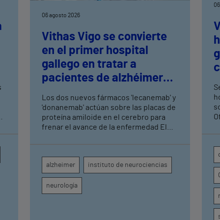
06
06 agosto 2026
a
V
Vithas Vigo se convierte
h
en el primer hospital
n
g
gallego en tratar a
c
pacientes de alzhéimer
t
s
Se
en fase leve con terapias
h
Los dos nuevos fármacos 'lecanemab' y
antiamiloide
so
'donanemab' actúan sobre las placas de
O
proteína amiloide en el cerebro para
U
frenar el avance de la enfermedad El
hospital cuenta con cuatro neurólogos
y tecnología de diagnóstico por imagen
para el exhaustivo seguimiento clínico
alzheimer
instituto de neurociencias
de cada paciente
neurología