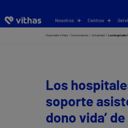
Nosotros
Centros
Servi
Hospitales Vithas
Comunicación
Actualidad
Los hospitales V
Los hospitale
soporte asiste
dono vida’ de