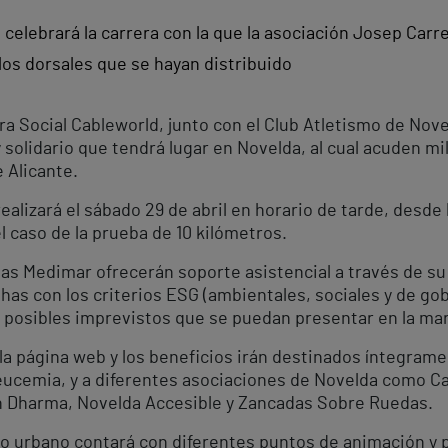
e celebrará la carrera con la que la asociación Josep Car
los dorsales que se hayan distribuido
a Social Cableworld, junto con el Club Atletismo de Novel
y solidario que tendrá lugar en Novelda, al cual acuden m
e Alicante.
ealizará el sábado 29 de abril en horario de tarde, desde l
el caso de la prueba de 10 kilómetros.
has Medimar ofrecerán soporte asistencial a través de su
as con los criterios ESG (ambientales, sociales y de go
s posibles imprevistos que se puedan presentar en la mar
 la página web y los beneficios irán destinados íntegram
eucemia, y a diferentes asociaciones de Novelda como C
 Dharma, Novelda Accesible y Zancadas Sobre Ruedas.
do urbano contará con diferentes puntos de animación y 