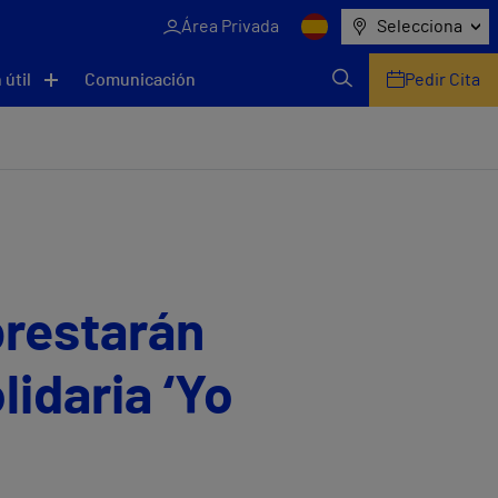
Área Privada
Selecciona
 útil
Comunicación
Pedir Cita
prestarán
lidaria ‘Yo