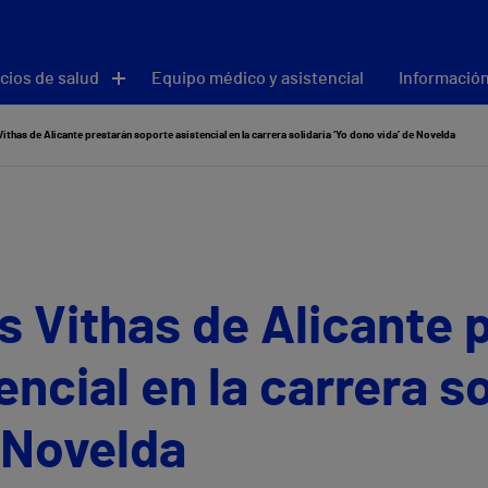
cios de salud
Equipo médico y asistencial
Información
ithas de Alicante prestarán soporte asistencial en la carrera solidaria ‘Yo dono vida’ de Novelda
s Vithas de Alicante 
ncial en la carrera so
 Novelda