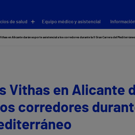
cios de salud
Equipo médico y asistencial
Información
ithas en Alicante darán soporte asistencial a los corredores durante la II Gran Carrera del Mediterráne
s Vithas en Alicante 
los corredores durante
editerráneo