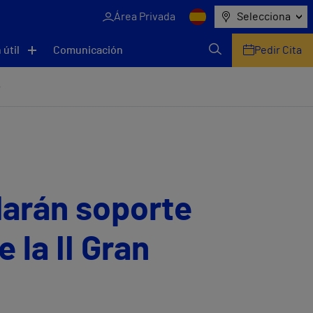
Área Privada
Selecciona
 útil
Comunicación
Pedir Cita
o
darán soporte
 la II Gran