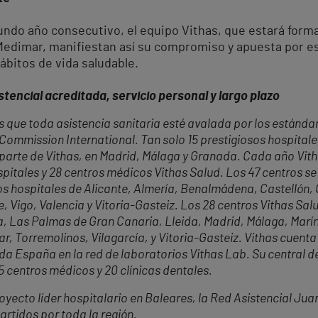
gundo año consecutivo, el equipo Vithas, que estará form
Medimar, manifiestan así su compromiso y apuesta por est
hábitos de vida saludable.
tencial acreditada, servicio personal y largo plazo
 que toda asistencia sanitaria esté avalada por los estándar
t Commission International. Tan solo 15 prestigiosos hospital
 parte de Vithas, en Madrid, Málaga y Granada. Cada año Vit
pitales y 28 centros médicos Vithas Salud. Los 47 centros se 
 los hospitales de Alicante, Almería, Benalmádena, Castelló
e, Vigo, Valencia y Vitoria-Gasteiz. Los 28 centros Vithas Sal
, Las Palmas de Gran Canaria, Lleida, Madrid, Málaga, Marín
Mar, Torremolinos, Vilagarcía, y Vitoria-Gasteiz. Vithas cue
da España en la red de laboratorios Vithas Lab. Su central 
35 centros médicos y 20 clínicas dentales.
oyecto líder hospitalario en Baleares, la Red Asistencial Jua
rtidos por toda la región.