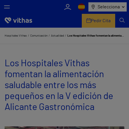
Selecciona
Pedir Cita
Nosotros
Hospitales Vithas
Comunicación
Actualidad
Los Hospitales Vithas fomentan la alimentación saludable entre los más pequeños en la V edición de Alicante Gastronómica
Centros
Los Hospitales Vithas
Servicios de salud
fomentan la alimentación
Equipo médico y asistencial
saludable entre los más
Información útil
pequeños en la V edición de
Comunicación
Alicante Gastronómica