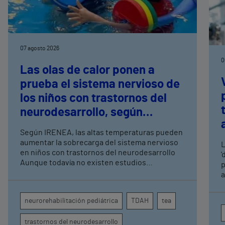
07 agosto 2026
0
Las olas de calor ponen a
prueba el sistema nervioso de
los niños con trastornos del
neurodesarrollo, según
expertos en
Según IRENEA, las altas temperaturas pueden
neurorrehabilitación
aumentar la sobrecarga del sistema nervioso
L
pediátrica de Vithas
en niños con trastornos del neurodesarrollo
'
Aunque todavía no existen estudios
p
específicos, la evidencia científica permite
a
comprender por qué el calor puede influir en la
c
atención, la regulación emocional y la
d
neurorehabilitación pediátrica
TDAH
tea
conducta
s
trastornos del neurodesarrollo