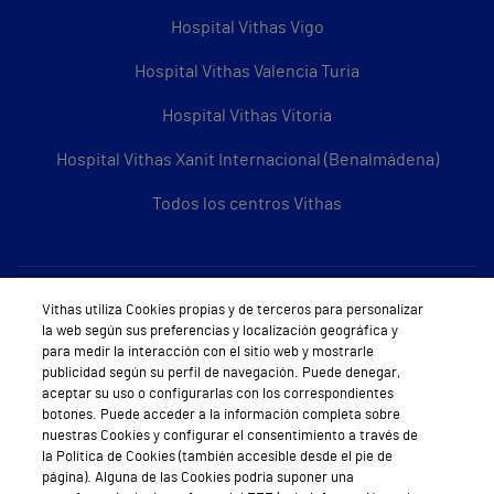
Hospital Vithas Vigo
Hospital Vithas Valencia Turia
Hospital Vithas Vitoria
Hospital Vithas Xanit Internacional (Benalmádena)
Todos los centros Vithas
Sobre Vithas
Vithas utiliza Cookies propias y de terceros para personalizar
la web según sus preferencias y localización geográfica y
Quiénes somos
para medir la interacción con el sitio web y mostrarle
publicidad según su perfil de navegación. Puede denegar,
Trabajar en Vithas
aceptar su uso o configurarlas con los correspondientes
botones. Puede acceder a la información completa sobre
Teléfono Cita Médica
nuestras Cookies y configurar el consentimiento a través de
la Política de Cookies (también accesible desde el pie de
Teléfono Atención al Cliente
página). Alguna de las Cookies podría suponer una