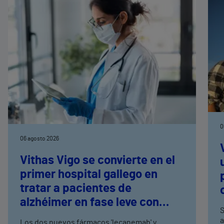
0
06 agosto 2026
Vithas Vigo se convierte en el
primer hospital gallego en
tratar a pacientes de
alzhéimer en fase leve con
S
terapias antiamiloide
a
Los dos nuevos fármacos 'lecanemab' y