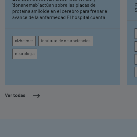
c
'donanemab' actúan sobre las placas de
S
proteína amiloide en el cerebro para frenar el
avance de la enfermedad El hospital cuenta
con cuatro neurólogos y tecnología de
diagnóstico por imagen para el exhaustivo
seguimiento clínico de cada paciente
alzheimer
instituto de neurociencias
neurología
Ver todas