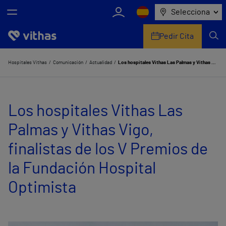
Selecciona
Pedir Cita
Nosotros
Hospitales Vithas
Comunicación
Actualidad
Los hospitales Vithas Las Palmas y Vithas Vigo, finalistas de los V Premios de la Fundación Hospital Optimista
Centros
Los hospitales Vithas Las
Servicios de salud
Palmas y Vithas Vigo,
Equipo médico y asistencial
finalistas de los V Premios de
Información útil
la Fundación Hospital
Comunicación
Optimista