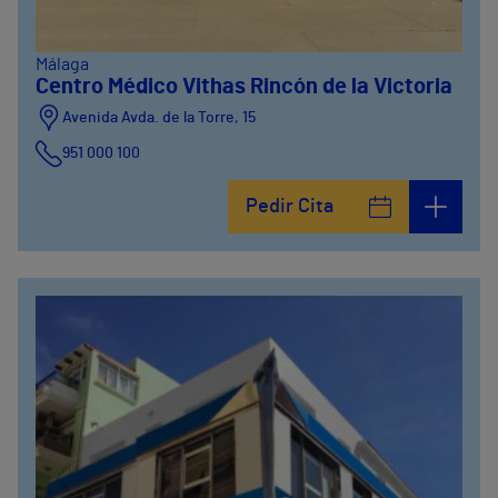
Málaga
Centro Médico Vithas Rincón de la Victoria
Avenida Avda. de la Torre, 15
951 000 100
Calle Matías Gálvez, 1
Pedir Cita
951 000 100
Calle Valido del Rey, 5
951 000 100