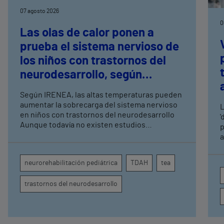
07 agosto 2026
0
Las olas de calor ponen a
prueba el sistema nervioso de
los niños con trastornos del
neurodesarrollo, según
expertos en
Según IRENEA, las altas temperaturas pueden
neurorrehabilitación
aumentar la sobrecarga del sistema nervioso
L
pediátrica de Vithas
en niños con trastornos del neurodesarrollo
'
Aunque todavía no existen estudios
p
específicos, la evidencia científica permite
a
comprender por qué el calor puede influir en la
c
atención, la regulación emocional y la
d
neurorehabilitación pediátrica
TDAH
tea
conducta
s
trastornos del neurodesarrollo