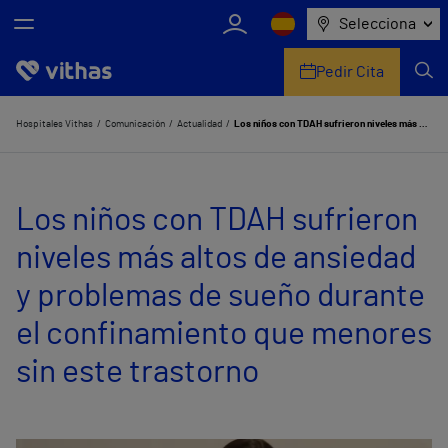
Selecciona
Pedir Cita
Nosotros
Hospitales Vithas
Comunicación
Actualidad
Los niños con TDAH sufrieron niveles más altos de ansiedad y problemas de sueño durante el confinamiento que menores sin este trastorno
Centros
Los niños con TDAH sufrieron
Servicios de salud
niveles más altos de ansiedad
Equipo médico y asistencial
y problemas de sueño durante
Información útil
el confinamiento que menores
Comunicación
sin este trastorno