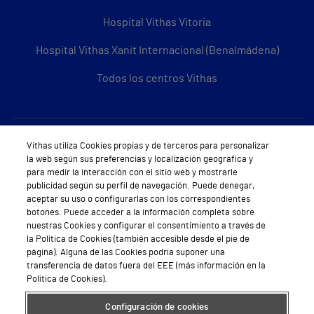
Hospital Vithas Vitoria
Hospital Vithas Xanit Internacional (Benalmádena)
Todos los centros Vithas
Sobre Vithas
Vithas utiliza Cookies propias y de terceros para personalizar
la web según sus preferencias y localización geográfica y
Quiénes somos
para medir la interacción con el sitio web y mostrarle
publicidad según su perfil de navegación. Puede denegar,
Trabajar en Vithas
aceptar su uso o configurarlas con los correspondientes
botones. Puede acceder a la información completa sobre
Teléfono Cita Médica
nuestras Cookies y configurar el consentimiento a través de
la Política de Cookies (también accesible desde el pie de
Teléfono Atención al Cliente
página). Alguna de las Cookies podría suponer una
transferencia de datos fuera del EEE (más información en la
Política de seguridad y salud en el trabajo
Política de Cookies).
Conoce a Supervita
Configuración de cookies