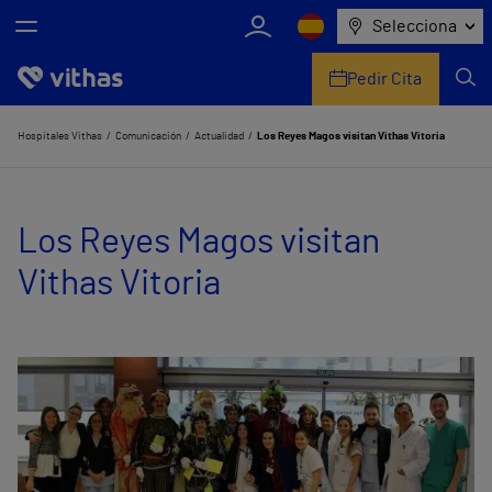
Selecciona
Pedir Cita
Nosotros
Hospitales Vithas
Comunicación
Actualidad
Los Reyes Magos visitan Vithas Vitoria
Centros
Los Reyes Magos visitan
Servicios de salud
Vithas Vitoria
Equipo médico y asistencial
Información útil
Comunicación