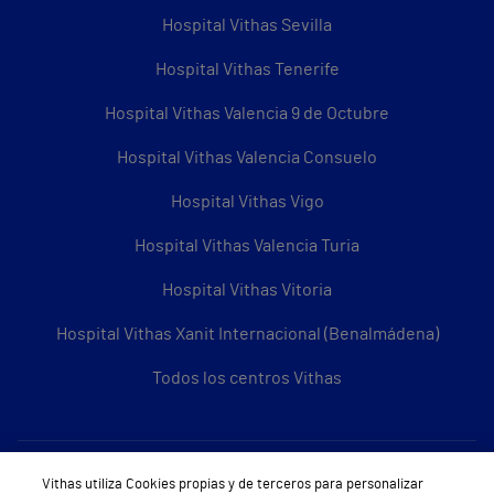
Hospital Vithas Sevilla
Hospital Vithas Tenerife
Hospital Vithas Valencia 9 de Octubre
Hospital Vithas Valencia Consuelo
Hospital Vithas Vigo
Hospital Vithas Valencia Turia
Hospital Vithas Vitoria
Hospital Vithas Xanit Internacional (Benalmádena)
Todos los centros Vithas
Sobre Vithas
Vithas utiliza Cookies propias y de terceros para personalizar