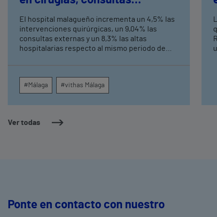
externas y altas hospitalarias
El hospital malagueño incrementa un 4,5% las
L
intervenciones quirúrgicas, un 9,04% las
q
consultas externas y un 8,3% las altas
R
hospitalarias respecto al mismo periodo de
u
2025, consolidando su crecimiento asistencial.
e
La red de centros médicos de Vithas en la
N
provincia dispara un 140% las intervenciones
c
#Málaga
#vithas Málaga
quirúrgicas ambulatorias y un 7% las consultas
e
externas, con un papel destacado de unidades
g
como oftalmología, aparato digestivo,
c
dermatología y cirugía general.
c
Ver todas
m
e
Ponte en contacto con nuestro