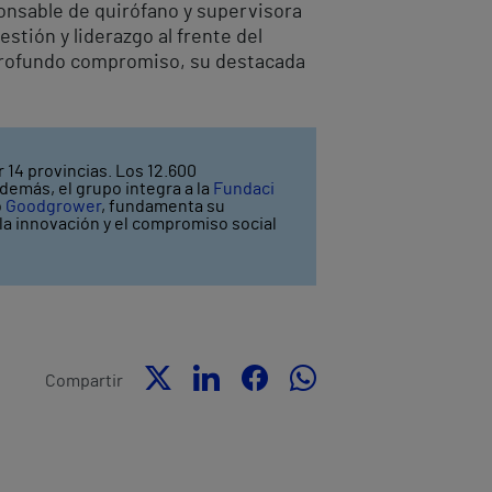
nsable de quirófano y supervisora
stión y liderazgo al frente del
 profundo compromiso, su destacada
 14 provincias. Los 12.600
demás, el grupo integra a la
Fundaci
o
Goodgrower
, fundamenta su
y la innovación y el compromiso social
Compartir