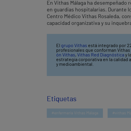
En Vithas Málaga ha desempeñado ro
en guardias hospitalarias. Durante l
Centro Médico Vithas Rosaleda, con
capacidad organizativa y su inquebra
El
grupo Vithas
está integrado por 22
profesionales que conforman Vithas l
ón Vithas
,
Vithas Red Diagnóstica
y l
estrategia corporativa en la calidad 
y medioambiental.
Etiquetas
#enfermería Vithas Málaga
#vithas M