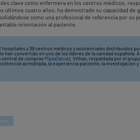
les clave como enfermera en los centros médicos, respo
os últimos cuatro años, ha demostrado su capacidad de ge
solidándose como una profesional de referencia por su
ntable orientación al paciente.
 hospitales y 39 centros médicos y asistenciales distribuidos por
o han convertido en uno de los líderes de la sanidad española. A
a central de compras
PlazaSalud
+
. Vithas, respaldada por el grup
asistencial acreditada, la experiencia paciente, la investigación 
álaga