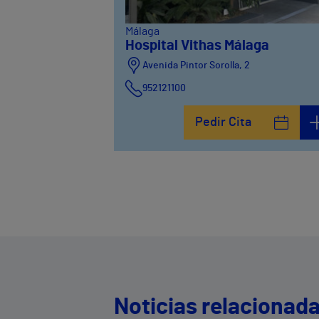
Málaga
Hospital Vithas Málaga
Avenida Pintor Sorolla, 2
952121100
Calle De la Era , 6
Pedir Cita
952121100
Avenida Pintor Sorolla, 2
635319819
Noticias relacionad