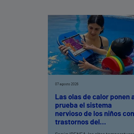
07 agosto 2026
Las olas de calor ponen 
prueba el sistema
nervioso de los niños co
trastornos del
neurodesarrollo, según