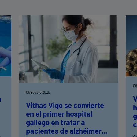
06
06 agosto 2026
a
V
Vithas Vigo se convierte
h
en el primer hospital
n
g
gallego en tratar a
c
pacientes de alzhéimer
t