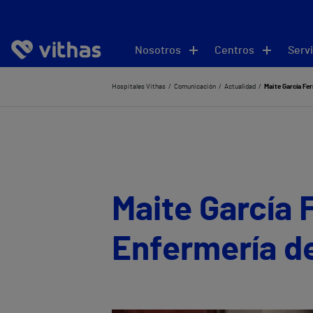
Nosotros
Centros
Servi
Hospitales Vithas
Comunicación
Actualidad
Maite García Fe
Maite García 
Enfermería de