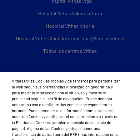
Hospital Vithas Vigo
Hospital Vithas Valencia Turia
Hospital Vithas Vitoria
Hospital Vithas Xanit Internacional (Benalmádena)
Todos los centros Vithas
Sobre Vithas
Vithas utiliza Cookies propias y de terceros para personalizar
la web según sus preferencias y localización geográfica y
Quiénes somos
para medir la interacción con el sitio web y mostrarle
publicidad según su perfil de navegación. Puede denegar,
Trabajar en Vithas
aceptar su uso o configurarlas con los correspondientes
botones. Puede acceder a la información completa sobre
Teléfono Cita Médica
nuestras Cookies y configurar el consentimiento a través de
la Política de Cookies (también accesible desde el pie de
Teléfono Atención al Cliente
página). Alguna de las Cookies podría suponer una
transferencia de datos fuera del EEE (más información en la