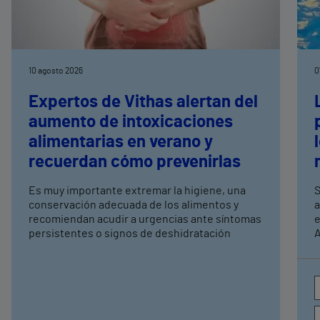
10 agosto 2026
0
Expertos de Vithas alertan del
aumento de intoxicaciones
alimentarias en verano y
recuerdan cómo prevenirlas
Es muy importante extremar la higiene, una
S
conservación adecuada de los alimentos y
a
recomiendan acudir a urgencias ante síntomas
e
persistentes o signos de deshidratación
A
e
c
a