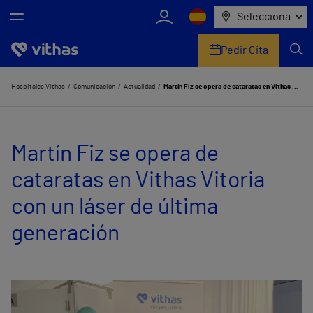
Selecciona
Pedir Cita
Nosotros
Hospitales Vithas
Comunicación
Actualidad
Martín Fiz se opera de cataratas en Vithas Vitoria con un láser de última generación
Centros
Martín Fiz se opera de
Servicios de salud
cataratas en Vithas Vitoria
Equipo médico y asistencial
con un láser de última
Información útil
generación
Comunicación