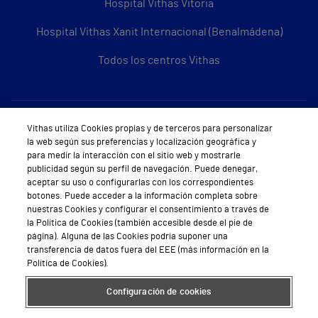
Hospital Vithas Vitoria
Hospital Vithas Xanit Internacional (Benalmádena)
Todos los centros Vithas
Sobre Vithas
Vithas utiliza Cookies propias y de terceros para personalizar
la web según sus preferencias y localización geográfica y
Quiénes somos
para medir la interacción con el sitio web y mostrarle
publicidad según su perfil de navegación. Puede denegar,
Trabajar en Vithas
aceptar su uso o configurarlas con los correspondientes
botones. Puede acceder a la información completa sobre
Teléfono Cita Médica
nuestras Cookies y configurar el consentimiento a través de
la Política de Cookies (también accesible desde el pie de
Teléfono Atención al Cliente
página). Alguna de las Cookies podría suponer una
transferencia de datos fuera del EEE (más información en la
Política de seguridad y salud en el trabajo
Política de Cookies).
Conoce a Supervita
Configuración de cookies