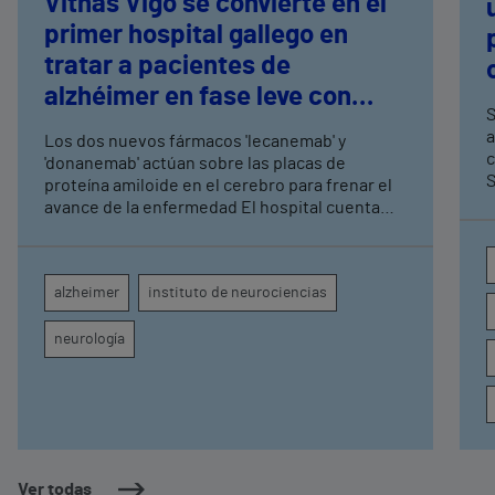
Vithas Vigo se convierte en el
primer hospital gallego en
tratar a pacientes de
alzhéimer en fase leve con
S
terapias antiamiloide
a
Los dos nuevos fármacos 'lecanemab' y
c
'donanemab' actúan sobre las placas de
S
proteína amiloide en el cerebro para frenar el
avance de la enfermedad El hospital cuenta
con cuatro neurólogos y tecnología de
diagnóstico por imagen para el exhaustivo
seguimiento clínico de cada paciente
alzheimer
instituto de neurociencias
neurología
Ver todas