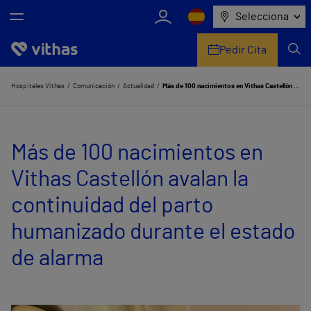
Selecciona
Pedir Cita
Nosotros
Hospitales Vithas
Comunicación
Actualidad
Más de 100 nacimientos en Vithas Castellón avalan la continuidad del parto humanizado durante el estado de alarma
Centros
Más de 100 nacimientos en
Servicios de salud
Vithas Castellón avalan la
Equipo médico y asistencial
continuidad del parto
Información útil
humanizado durante el estado
Comunicación
de alarma