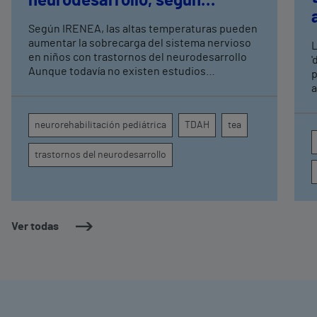
neurodesarrollo, según
expertos en
Según IRENEA, las altas temperaturas pueden
neurorrehabilitación
aumentar la sobrecarga del sistema nervioso
L
pediátrica de Vithas
en niños con trastornos del neurodesarrollo
'
Aunque todavía no existen estudios
p
específicos, la evidencia científica permite
a
comprender por qué el calor puede influir en la
c
atención, la regulación emocional y la
d
neurorehabilitación pediátrica
TDAH
tea
conducta
s
trastornos del neurodesarrollo
Ver todas