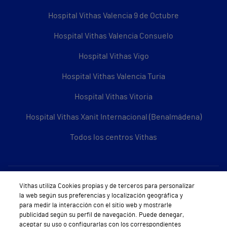
Hospital Vithas Valencia 9 de Octubre
Hospital Vithas Valencia Consuelo
Hospital Vithas Vigo
Hospital Vithas Valencia Turia
Hospital Vithas Vitoria
Hospital Vithas Xanit Internacional (Benalmádena)
Todos los centros Vithas
Sobre Vithas
Vithas utiliza Cookies propias y de terceros para personalizar
la web según sus preferencias y localización geográfica y
Quiénes somos
para medir la interacción con el sitio web y mostrarle
publicidad según su perfil de navegación. Puede denegar,
Trabajar en Vithas
aceptar su uso o configurarlas con los correspondientes