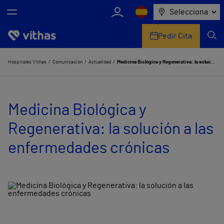
Selecciona
Pedir Cita
Nosotros
Hospitales Vithas
Comunicación
Actualidad
Medicina Biológica y Regenerativa: la solución a las enfermedades crónicas
Centros
Medicina Biológica y
Servicios de salud
Regenerativa: la solución a las
Equipo médico y asistencial
enfermedades crónicas
Información útil
Comunicación