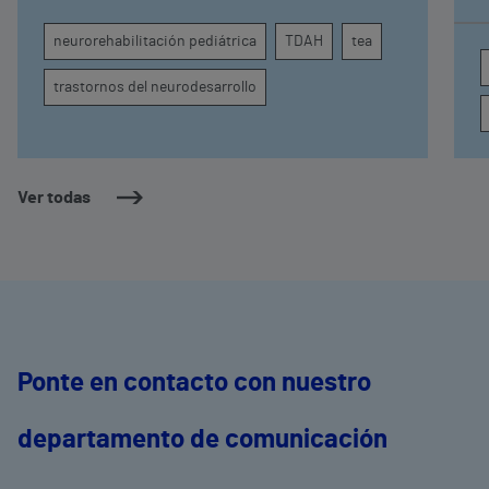
comprender por qué el calor puede influir en la
c
atención, la regulación emocional y la
d
neurorehabilitación pediátrica
TDAH
tea
conducta
s
trastornos del neurodesarrollo
Ver todas
Ponte en contacto con nuestro
departamento de comunicación