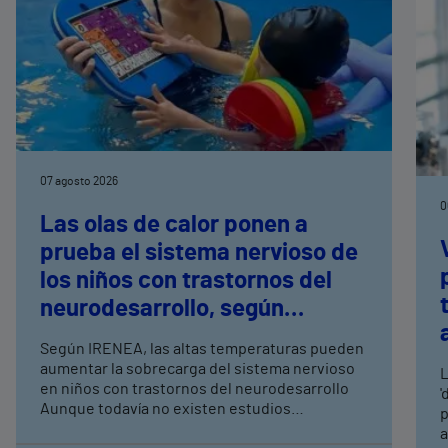
07 agosto 2026
0
Las olas de calor ponen a
prueba el sistema nervioso de
los niños con trastornos del
neurodesarrollo, según
expertos en
Según IRENEA, las altas temperaturas pueden
neurorrehabilitación
aumentar la sobrecarga del sistema nervioso
L
pediátrica de Vithas
en niños con trastornos del neurodesarrollo
'
Aunque todavía no existen estudios
p
específicos, la evidencia científica permite
a