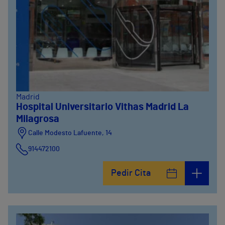
Madrid
Hospital Universitario Vithas Madrid La
Milagrosa
Calle Modesto Lafuente, 14
914472100
Calle Fernández de la Hoz, 45
Pedir Cita
914473400