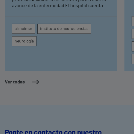
avance de la enfermedad El hospital cuenta
con cuatro neurólogos y tecnología de
diagnóstico por imagen para el exhaustivo
seguimiento clínico de cada paciente
alzheimer
instituto de neurociencias
neurología
Ver todas
Ponte en contacto con nuestro