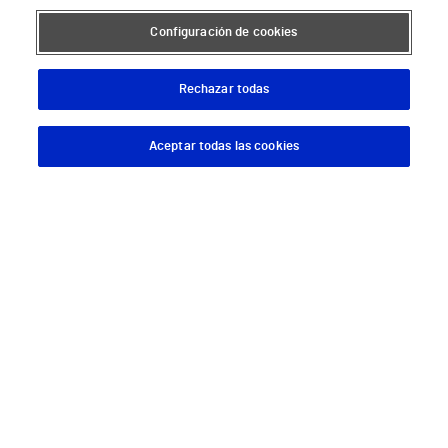
Hospital Vithas Alicante
Configuración de cookies
Hospital Vithas Almería
Rechazar todas
Hospital Vithas Barcelona
Hospital Vithas Castellón
Aceptar todas las cookies
Descargar App
Pedir cita
Hospital Vithas Granada
Hospital Universitario Vithas Las Palmas
Hospital Vithas Lleida
Hospital Universitario Vithas Madrid Aravaca
Hospital Universitario Vithas Madrid Arturo Soria
Hospital Universitario Vithas Madrid La Milagrosa
Hospital Vithas Málaga