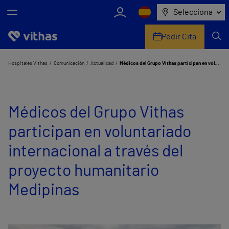
Selecciona
Pedir Cita
Nosotros
Hospitales Vithas
Comunicación
Actualidad
Médicos del Grupo Vithas participan en voluntariado internacional a través del proyecto humanitario Medipinas
Centros
Médicos del Grupo Vithas
Servicios de salud
participan en voluntariado
Equipo médico y asistencial
internacional a través del
Información útil
proyecto humanitario
Comunicación
Medipinas