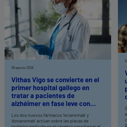
0
06 agosto 2026
Vithas Vigo se convierte en el
primer hospital gallego en
tratar a pacientes de
alzhéimer en fase leve con
S
terapias antiamiloide
a
Los dos nuevos fármacos 'lecanemab' y
c
'donanemab' actúan sobre las placas de
S
proteína amiloide en el cerebro para frenar el