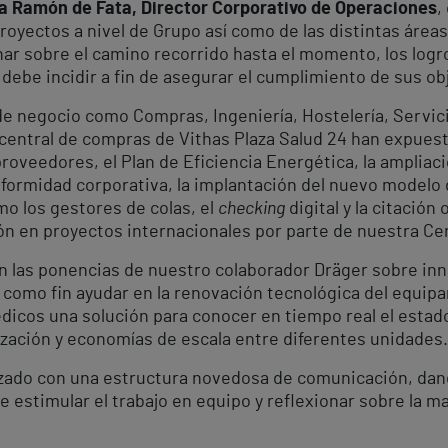
a Ramón de Fata, Director Corporativo de Operaciones
,
 proyectos a nivel de Grupo así como de las distintas áre
nar sobre el camino recorrido hasta el momento, los logr
debe incidir a fin de asegurar el cumplimiento de sus ob
 de negocio como Compras, Ingeniería, Hostelería, Servicio
a central de compras de Vithas Plaza Salud 24 han expuest
proveedores, el Plan de Eficiencia Energética, la ampliaci
uniformidad corporativa, la implantación del nuevo modelo
o los gestores de colas, el
checking
digital y la citación 
ción en proyectos internacionales por parte de nuestra C
on las ponencias de nuestro colaborador Dräger sobre inn
 como fin ayudar en la renovación tecnológica del equipa
dicos una solución para conocer en tiempo real el estad
ización y economías de escala entre diferentes unidades.
zado con una estructura novedosa de comunicación, dando 
de estimular el trabajo en equipo y reflexionar sobre la m