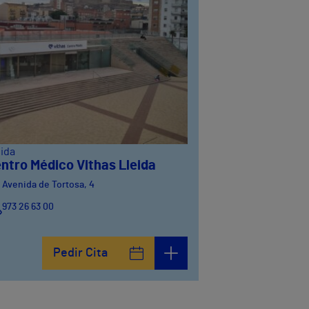
eida
ntro Médico Vithas Lleida
Avenida de Tortosa, 4
973 26 63 00
Pedir Cita