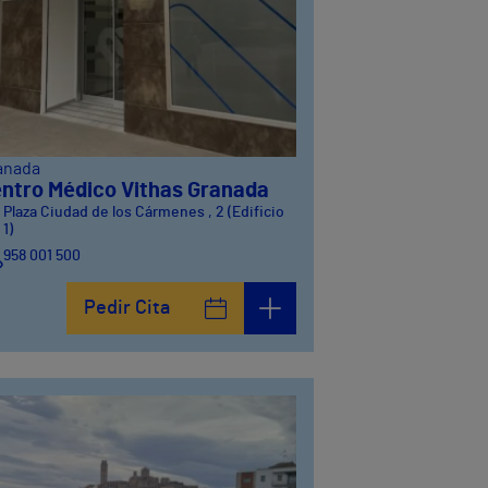
anada
ntro Médico Vithas Granada
Plaza Ciudad de los Cármenes , 2 (Edificio
1)
958 001 500
Plaza Ciudad de los Cármenes, 3 (Edificio 2)
Pedir Cita
958800746