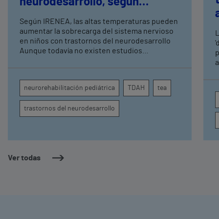
neurodesarrollo, según
expertos en
Según IRENEA, las altas temperaturas pueden
neurorrehabilitación
aumentar la sobrecarga del sistema nervioso
L
pediátrica de Vithas
en niños con trastornos del neurodesarrollo
'
Aunque todavía no existen estudios
p
específicos, la evidencia científica permite
a
comprender por qué el calor puede influir en la
c
atención, la regulación emocional y la
d
neurorehabilitación pediátrica
TDAH
tea
conducta
s
trastornos del neurodesarrollo
Ver todas