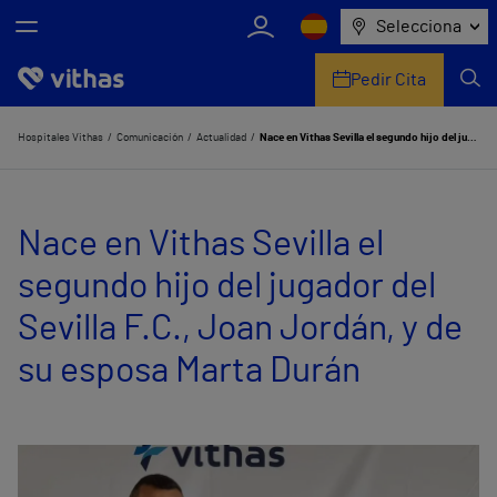
Selecciona
Pedir Cita
Nosotros
Hospitales Vithas
Comunicación
Actualidad
Nace en Vithas Sevilla el segundo hijo del jugador del Sevilla F.C., Joan Jordán, y de su esposa Marta Durán
Centros
Nace en Vithas Sevilla el
Servicios de salud
segundo hijo del jugador del
Equipo médico y asistencial
Sevilla F.C., Joan Jordán, y de
Información útil
su esposa Marta Durán
Comunicación