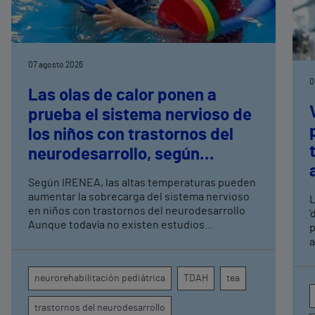
07 agosto 2026
0
Las olas de calor ponen a
prueba el sistema nervioso de
los niños con trastornos del
neurodesarrollo, según
expertos en
Según IRENEA, las altas temperaturas pueden
neurorrehabilitación
aumentar la sobrecarga del sistema nervioso
L
pediátrica de Vithas
en niños con trastornos del neurodesarrollo
'
Aunque todavía no existen estudios
p
específicos, la evidencia científica permite
a
comprender por qué el calor puede influir en la
c
atención, la regulación emocional y la
d
neurorehabilitación pediátrica
TDAH
tea
conducta
s
trastornos del neurodesarrollo