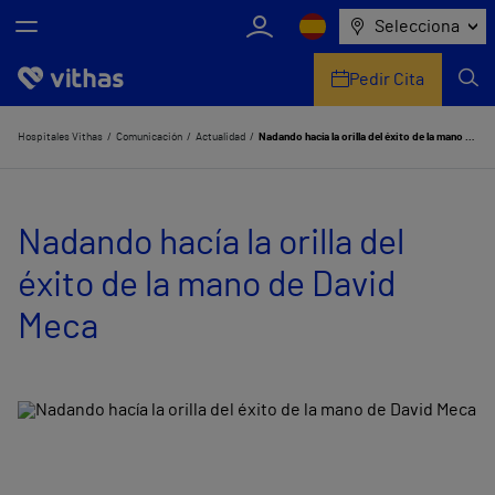
Selecciona
Pedir Cita
Nosotros
Hospitales Vithas
Comunicación
Actualidad
Nadando hacía la orilla del éxito de la mano de David Meca
Centros
Nadando hacía la orilla del
Servicios de salud
éxito de la mano de David
Equipo médico y asistencial
Meca
Información útil
Comunicación