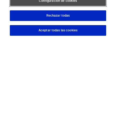
Configuración de cookies
Descárgate nuestra App
Rechazar todas
Aceptar todas las cookies
Descargar App
Pedir cita
Síguenos
Servicios de salud privada
Urgencias
Equipo médico y asistencial
Especialidades médicas
Aseguradoras