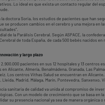
etivos. Lo ideal es que exista un contacto regular del esp
cude.
 la doctora Soria, los estudios de pacientes que han seg
 se producen cambios en el cerebro y una mejora en las
cultades”.
ndial de la Parálisis Cerebral. Según ASPACE, la confedera
 Cerebral de toda España, de cada 500 bebés nacidos en n
nnovación y largo plazo
2.900.000 pacientes en sus 12 hospitales y 13 centros 
s en Alicante, Almería, Benalmádena, Granada, Las Palmas
teiz. Los centros Vithas Salud se encuentran en Alicante, 
 Lleida, Madrid, Málaga, Marín, Pontevedra, Sanxenxo, Vil
ncia sanitaria de calidad va unida al compromiso de inv
ógicas. Con un modelo de crecimiento que se basa en la d
olidar su presencia nacional ya sea de manera orgánica o