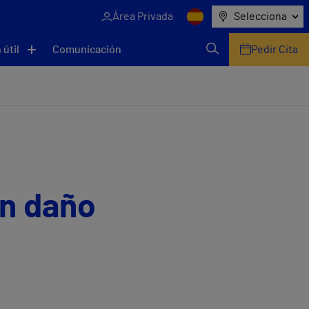
Área Privada
Selecciona
 útil
Comunicación
Pedir Cita
on daño