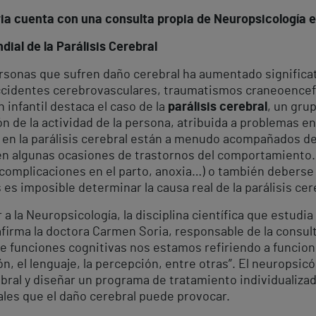
ria cuenta con una consulta propia de Neuropsicología 
dial de la Parálisis Cerebral
rsonas que sufren daño cerebral ha aumentado significa
ccidentes cerebrovasculares, traumatismos craneoencefá
 infantil destaca el caso de la
parálisis cerebral
, un gru
 de la actividad de la persona, atribuida a problemas en e
en la parálisis cerebral están a menudo acompañados de
n algunas ocasiones de trastornos del comportamiento. 
complicaciones en el parto, anoxia…) o también deberse 
 es imposible determinar la causa real de la parálisis cer
a la Neuropsicología, la disciplina científica que estudia
afirma la doctora Carmen Soria, responsable de la consul
r de funciones cognitivas nos estamos refiriendo a funcio
n, el lenguaje, la percepción, entre otras”. El neuropsic
bral y diseñar un programa de tratamiento individualizad
les que el daño cerebral puede provocar.