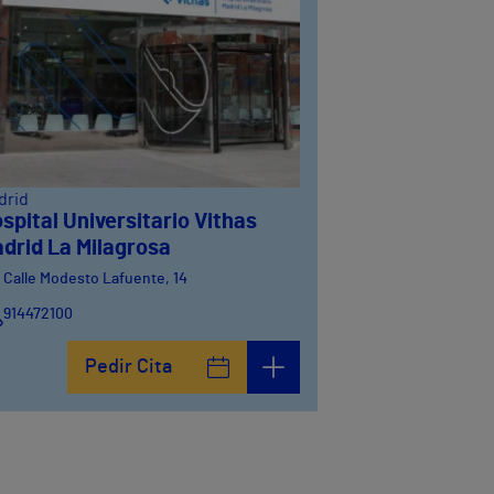
drid
spital Universitario Vithas
drid La Milagrosa
Calle Modesto Lafuente, 14
914472100
Calle Fernández de la Hoz, 45
Pedir Cita
914473400