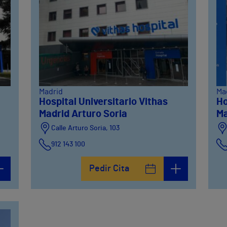
Madrid
Ma
Hospital Universitario Vithas
Ho
Madrid Arturo Soria
Ma
Calle Arturo Soria, 103
912 143 100
Calle Arturo Soria, 105
Pedir Cita
912 143 100
Calle Arturo Soria, 107
912 143 100