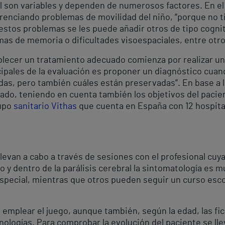
son variables y dependen de numerosos factores. En el ca
erenciando problemas de movilidad del niño, “porque no 
estos problemas se les puede añadir otros de tipo cognit
mas de memoria o dificultades visoespaciales, entre otros
blecer un tratamiento adecuado comienza por realizar un
cipales de la evaluación es proponer un diagnóstico cuan
das, pero también cuáles están preservadas”. En base a 
do, teniendo en cuenta también los objetivos del paciente
rupo
sanitario Vithas
que cuenta en España con 12 hospital
levan a cabo a través de sesiones con el profesional cuya
 y dentro de la parálisis cerebral la sintomatología es m
special, mientras que otros pueden seguir un curso esco
 emplear el juego, aunque también, según la edad, las fich
ologías. Para comprobar la evolución del paciente se lle