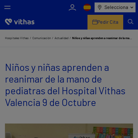
Selecciona
Pedir Cita
Nosotros
Hospitales Vithas
Comunicación
Actualidad
Niños y niñas aprenden a reanimar de la mano de pediatras del Hospital Vithas Valencia 9 de Octubre
Centros
Niños y niñas aprenden a
Servicios de salud
reanimar de la mano de
Equipo médico y asistencial
pediatras del Hospital Vithas
Información útil
Valencia 9 de Octubre
Comunicación