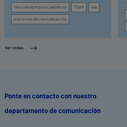
atención, la regulación emocional y la
d
neurorehabilitación pediátrica
TDAH
tea
conducta
s
trastornos del neurodesarrollo
Ver todas
Ponte en contacto con nuestro
departamento de comunicación