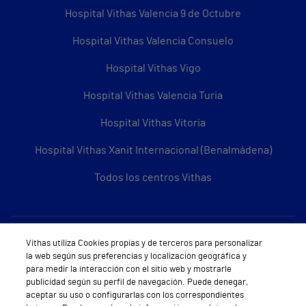
Hospital Vithas Valencia 9 de Octubre
Hospital Vithas Valencia Consuelo
Hospital Vithas Vigo
Hospital Vithas Valencia Turia
Hospital Vithas Vitoria
Hospital Vithas Xanit Internacional (Benalmádena)
Todos los centros Vithas
Sobre Vithas
Vithas utiliza Cookies propias y de terceros para personalizar
la web según sus preferencias y localización geográfica y
Quiénes somos
para medir la interacción con el sitio web y mostrarle
publicidad según su perfil de navegación. Puede denegar,
Trabajar en Vithas
aceptar su uso o configurarlas con los correspondientes