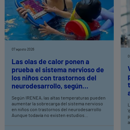
07 agosto 2026
0
Las olas de calor ponen a
prueba el sistema nervioso de
los niños con trastornos del
neurodesarrollo, según
expertos en
Según IRENEA, las altas temperaturas pueden
neurorrehabilitación
aumentar la sobrecarga del sistema nervioso
L
pediátrica de Vithas
en niños con trastornos del neurodesarrollo
'
Aunque todavía no existen estudios
p
específicos, la evidencia científica permite
a
comprender por qué el calor puede influir en la
c