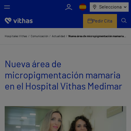
Selecciona
Pedir Cita
Nosotros
Hospitales Vithas
Comunicación
Actualidad
Nueva área de micropigmentación mamaria en el Hospital Vithas Medimar
Centros
Nueva área de
Servicios de salud
micropigmentación mamaria
Equipo médico y asistencial
en el Hospital Vithas Medimar
Información útil
Comunicación