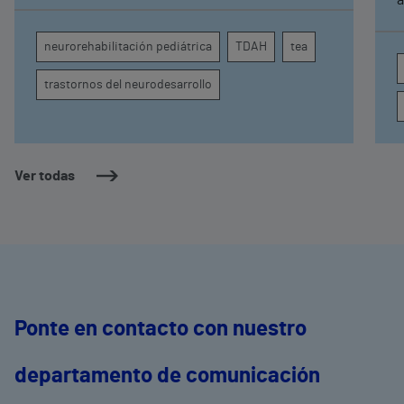
comprender por qué el calor puede influir en la
c
atención, la regulación emocional y la
d
neurorehabilitación pediátrica
TDAH
tea
conducta
s
trastornos del neurodesarrollo
Ver todas
Ponte en contacto con nuestro
departamento de comunicación