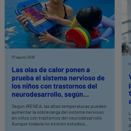
07 agosto 2026
0
Las olas de calor ponen a
prueba el sistema nervioso de
los niños con trastornos del
neurodesarrollo, según
expertos en
Según IRENEA, las altas temperaturas pueden
neurorrehabilitación
aumentar la sobrecarga del sistema nervioso
L
pediátrica de Vithas
en niños con trastornos del neurodesarrollo
'
Aunque todavía no existen estudios
p
específicos, la evidencia científica permite
a