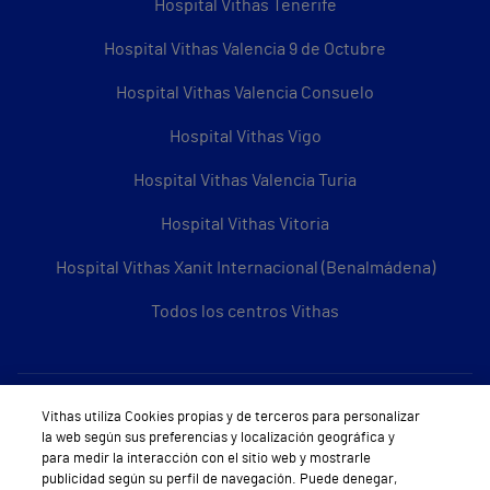
Hospital Vithas Tenerife
Hospital Vithas Valencia 9 de Octubre
Hospital Vithas Valencia Consuelo
Hospital Vithas Vigo
Hospital Vithas Valencia Turia
Hospital Vithas Vitoria
Hospital Vithas Xanit Internacional (Benalmádena)
Todos los centros Vithas
Sobre Vithas
Vithas utiliza Cookies propias y de terceros para personalizar
la web según sus preferencias y localización geográfica y
Quiénes somos
para medir la interacción con el sitio web y mostrarle
publicidad según su perfil de navegación. Puede denegar,