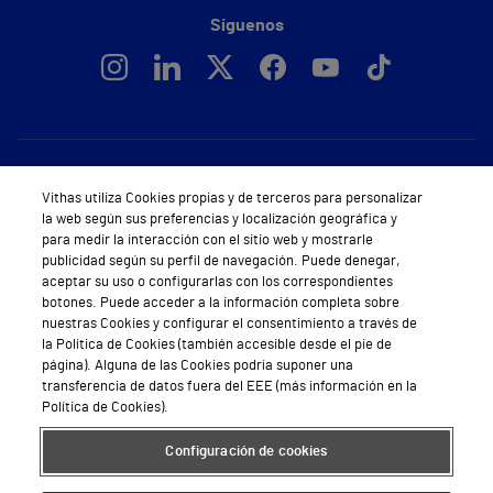
Síguenos
Servicios de salud privada
Vithas utiliza Cookies propias y de terceros para personalizar
Urgencias
la web según sus preferencias y localización geográfica y
para medir la interacción con el sitio web y mostrarle
Equipo médico y asistencial
publicidad según su perfil de navegación. Puede denegar,
aceptar su uso o configurarlas con los correspondientes
Especialidades médicas
botones. Puede acceder a la información completa sobre
nuestras Cookies y configurar el consentimiento a través de
la Política de Cookies (también accesible desde el pie de
Aseguradoras
página). Alguna de las Cookies podría suponer una
transferencia de datos fuera del EEE (más información en la
Pide cita médica
Política de Cookies).
Área privada
Configuración de cookies
Empresas