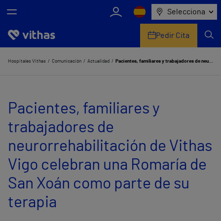
Selecciona
Pedir Cita
Nosotros
Hospitales Vithas
Comunicación
Actualidad
Pacientes, familiares y trabajadores de neurorrehabilitación de Vithas Vigo celebran una Romaría de San Xoán como parte de su terapia
Centros
Pacientes, familiares y
Servicios de salud
trabajadores de
Equipo médico y asistencial
neurorrehabilitación de Vithas
Información útil
Vigo celebran una Romaría de
Comunicación
San Xoán como parte de su
terapia