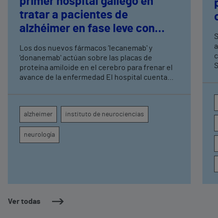
primer hospital gallego en
tratar a pacientes de
alzhéimer en fase leve con
S
terapias antiamiloide
a
Los dos nuevos fármacos 'lecanemab' y
c
'donanemab' actúan sobre las placas de
S
proteína amiloide en el cerebro para frenar el
avance de la enfermedad El hospital cuenta
con cuatro neurólogos y tecnología de
diagnóstico por imagen para el exhaustivo
seguimiento clínico de cada paciente
alzheimer
instituto de neurociencias
neurología
Ver todas