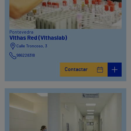
Pontevedra
Vithas Red (Vithaslab)
Calle Troncoso, 3
986228318
Avenida de Vigo, 5
Contactar
986841100
Calle Alfredo Vicenti, 42
981067066