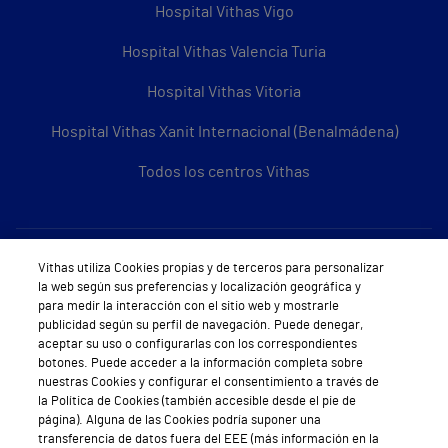
Hospital Vithas Vigo
Hospital Vithas Valencia Turia
Hospital Vithas Vitoria
Hospital Vithas Xanit Internacional (Benalmádena)
Todos los centros Vithas
Sobre Vithas
Vithas utiliza Cookies propias y de terceros para personalizar
la web según sus preferencias y localización geográfica y
Quiénes somos
para medir la interacción con el sitio web y mostrarle
publicidad según su perfil de navegación. Puede denegar,
Trabajar en Vithas
aceptar su uso o configurarlas con los correspondientes
botones. Puede acceder a la información completa sobre
Teléfono Cita Médica
nuestras Cookies y configurar el consentimiento a través de
la Política de Cookies (también accesible desde el pie de
Teléfono Atención al Cliente
página). Alguna de las Cookies podría suponer una
transferencia de datos fuera del EEE (más información en la