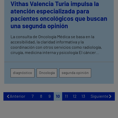
Vithas Valencia Turia impulsa la
atención especializada para
pacientes oncológicos que buscan
una segunda opinión
La consulta de Oncología Médica se basa en la
accesibilidad, la claridad informativa y la
coordinación con otros servicios como radiología,
cirugía, medicina interna y psicología El cáncer
continúa siendo una de las principales
preocupaciones de salud pública en España. La
SEOM estima que en 2026 se diagnosticarán más de
diagnóstico
Oncología
segunda opinión
300.000 nuevos casos
Anterior
7
8
9
10
11
12
13
Siguiente