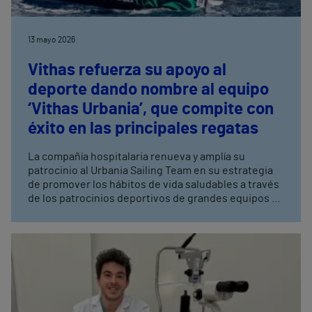
13 mayo 2026
Vithas refuerza su apoyo al
deporte dando nombre al equipo
‘Vithas Urbania’, que compite con
éxito en las principales regatas
La compañía hospitalaria renueva y amplía su
patrocinio al Urbania Sailing Team en su estrategia
de promover los hábitos de vida saludables a través
de los patrocinios deportivos de grandes equipos y
competiciones El ‘Vithas Urbania’ competirá un año
más en el Circuito Mediterráneo de Vela, que reúne
tres de las pruebas más prestigiosas del calendario:
el Trofeo Conde de Godó de Barcelona, el Trofeo de
S.M. la Reina de Valencia, y el Trofeo S.M. el Rey de
Palma El equipo patrocinado por Vithas también
compite estos días en el Campeonato del Mundo
ORC de Sorrento (Italia), y participará en el Málaga