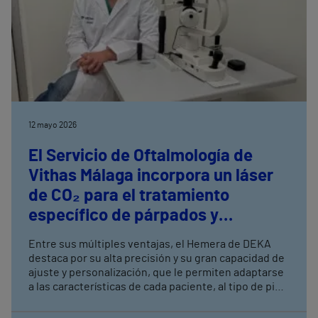
Saling Cup del 12 al 14 de junio, entre otras
destacadas regatas
12 mayo 2026
El Servicio de Oftalmología de
Vithas Málaga incorpora un láser
de CO₂ para el tratamiento
específico de párpados y
contorno ocular
Entre sus múltiples ventajas, el Hemera de DEKA
destaca por su alta precisión y su gran capacidad de
ajuste y personalización, que le permiten adaptarse
a las características de cada paciente, al tipo de piel
y al objetivo del procedimiento, evitando abordajes
estandarizados. El Dr. Francisco Zamorano,