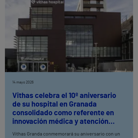
aprenden y que el acompañamiento familiar, la
estructura y la comprensión son fundamentales
para ayudar a los niños a desenvolverse de forma
más segura en su entorno
14 mayo 2026
Vithas celebra el 10º aniversario
de su hospital en Granada
consolidado como referente en
innovación médica y atención
personalizada
Vithas Granda conmemorará su aniversario con un