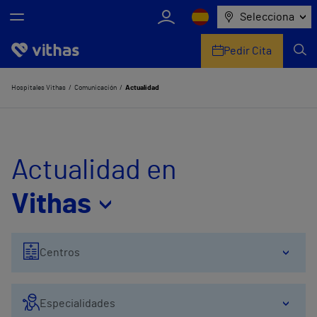
Selecciona
Pedir Cita
Nosotros
Hospitales Vithas
Comunicación
Actualidad
Centros
Servicios de salud
Actualidad en
Equipo médico y asistencial
Vithas
Información útil
Centros
Comunicación
Especialidades