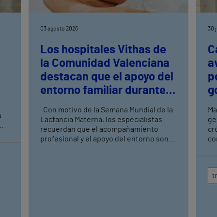
03 agosto 2026
30 
Los hospitales Vithas de
C
la Comunidad Valenciana
a
destacan que el apoyo del
p
entorno familiar durante
g
las primeras semanas es
· Con motivo de la Semana Mundial de la
Ma
a
clave para el éxito de la
Lactancia Materna, los especialistas
ge
lactancia materna
recuerdan que el acompañamiento
cr
y
profesional y el apoyo del entorno son
co
fundamentales para superar las
de
dificultades de las primeras semanas ·
co
Una correcta información, un buen
de
t
agarre y la detección precoz de posibles
dificultades favorecen una lactancia
más satisfactoria para la madre y el
bebé