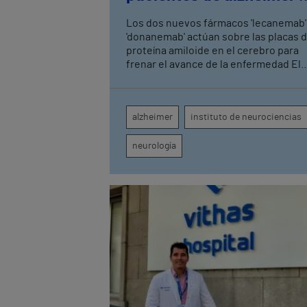
fase leve con terapias
Los dos nuevos fármacos 'lecanemab'
antiamiloide
'donanemab' actúan sobre las placas 
proteína amiloide en el cerebro para
frenar el avance de la enfermedad El
hospital cuenta con cuatro neurólogo
tecnología de diagnóstico por imagen
para el exhaustivo seguimiento clínic
alzheimer
instituto de neurociencias
de cada paciente
neurología