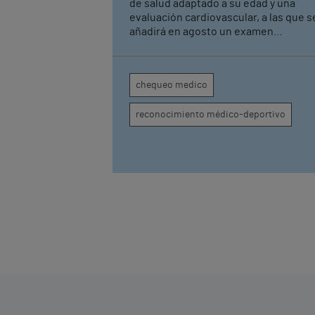
rendimiento
de salud adaptado a su edad y una
evaluación cardiovascular, a las que s
añadirá en agosto un examen
musculoesquelético La iniciativa forma
parte del acuerdo de patrocinio suscr
recientemente con Monte Real Club 
chequeo medico
Yates de Baiona
reconocimiento médico-deportivo