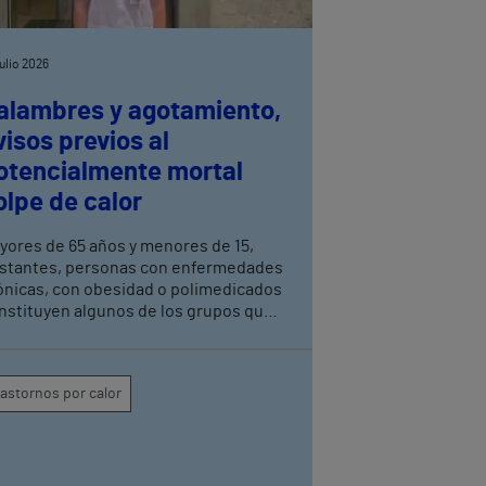
julio 2026
alambres y agotamiento,
visos previos al
otencialmente mortal
olpe de calor
yores de 65 años y menores de 15,
stantes, personas con enfermedades
ónicas, con obesidad o polimedicados
nstituyen algunos de los grupos que
ben extremar la precaución, explica la
ordinadora de enfermería del Servicio
 Urgencias del Hospital Vithas Las
rastornos por calor
Palmas