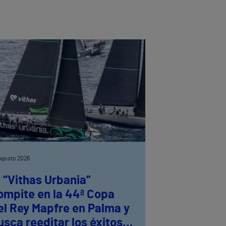
agosto 2026
l “Vithas Urbania”
ompite en la 44ª Copa
el Rey Mapfre en Palma y
usca reeditar los éxitos