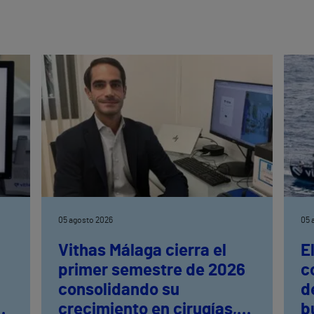
05 agosto 2026
05 
Vithas Málaga cierra el
E
primer semestre de 2026
c
consolidando su
d
en
crecimiento en cirugías,
b