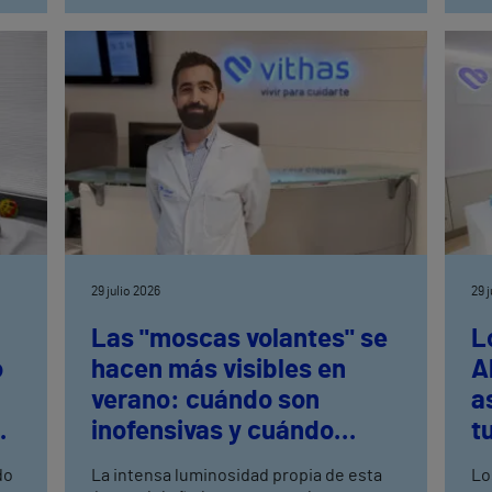
29 julio 2026
29 
Las "moscas volantes" se
L
o
hacen más visibles en
A
verano: cuándo son
a
inofensivas y cuándo
t
to
requieren una rápida
do
La intensa luminosidad propia de esta
Lo