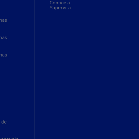
Conoce a
Supervita
thas
thas
thas
9 de