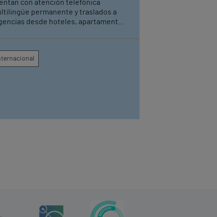
entan con atención telefónica
ltilingüe permanente y traslados a
gencias desde hoteles, apartamentos
rísticos y cruceros cuando sea
cesario
nternacional