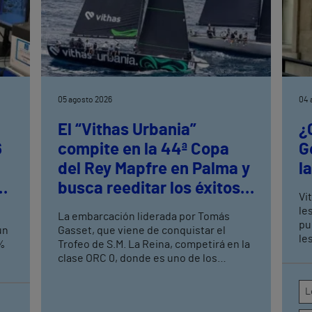
05 agosto 2026
04 
El “Vithas Urbania”
¿
6
compite en la 44ª Copa
G
del Rey Mapfre en Palma y
l
busca reeditar los éxitos
Vi
as
logrados en el Circuito
le
La embarcación liderada por Tomás
Mediterráneo de Vela
pu
un
Gasset, que viene de conquistar el
le
3%
Trofeo de S.M. La Reina, competirá en la
co
clase ORC 0, donde es uno de los
qu
o
aspirantes a alzarse con el triunfo en la
prueba que se celebrará en el Real Club
L
Náutico de Palma del 1 al 8 de agosto