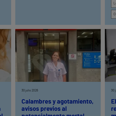
Esta colaboración de Vithas se integra
L
en la estrategia global de patrocinios
deportivos del grupo, que incluye
O
alianzas con grandes competiciones y
entidades de referencia, como las
principales maratones y medias
maratones de España, el Atlético de
Madrid o el Trofeo Conde de Godó de
Tenis
30 julio 2026
30 
Calambres y agotamiento,
E
a
avisos previos al
r