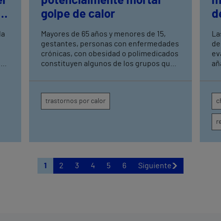
l
potencialmente mortal
m
golpe de calor
d
p
la
Mayores de 65 años y menores de 15,
La
r
gestantes, personas con enfermedades
de
crónicas, con obesidad o polimedicados
ev
n
constituyen algunos de los grupos que
añ
deben extremar la precaución, explica la
musc
·
coordinadora de enfermería del Servicio
pa
de Urgencias del Hospital Vithas Las
re
trastornos por calor
c
les
Palmas
Ya
r
1
2
3
4
5
6
Siguiente