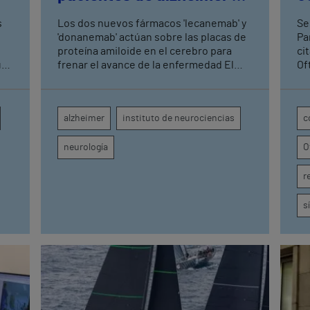
fase leve con terapias
t
s
Los dos nuevos fármacos 'lecanemab' y
Se
antiamiloide
'donanemab' actúan sobre las placas de
Pa
proteína amiloide en el cerebro para
ci
frenar el avance de la enfermedad El
Of
os,
hospital cuenta con cuatro neurólogos y
Ur
tecnología de diagnóstico por imagen
para el exhaustivo seguimiento clínico
alzheimer
instituto de neurociencias
c
de cada paciente
neurología
O
r
s