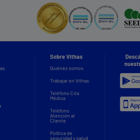
Sobre Vithas
Descá
nuest
vas
Quiénes somos
Trabajar en Vithas
Teléfono Cita
Médica
a
Teléfono
Atención al
Cliente
Política de
seguridad y salud