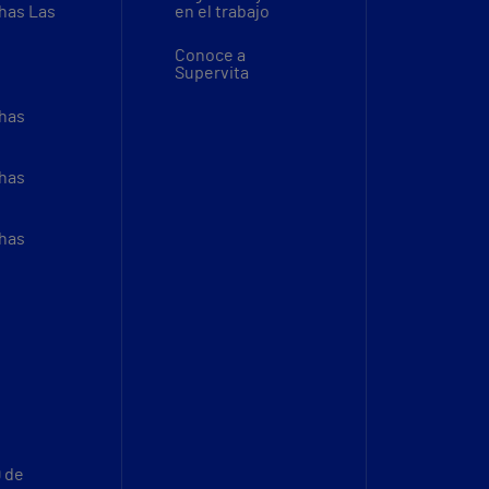
thas Las
en el trabajo
Conoce a
Supervita
thas
thas
thas
9 de