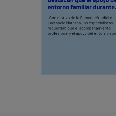
destacan que el apoyo de
entorno familiar durante
las primeras semanas es
· Con motivo de la Semana Mundial de 
clave para el éxito de la
Lactancia Materna, los especialistas
lactancia materna
recuerdan que el acompañamiento
profesional y el apoyo del entorno so
fundamentales para superar las
dificultades de las primeras semanas 
Una correcta información, un buen
agarre y la detección precoz de posib
dificultades favorecen una lactancia
más satisfactoria para la madre y el
bebé