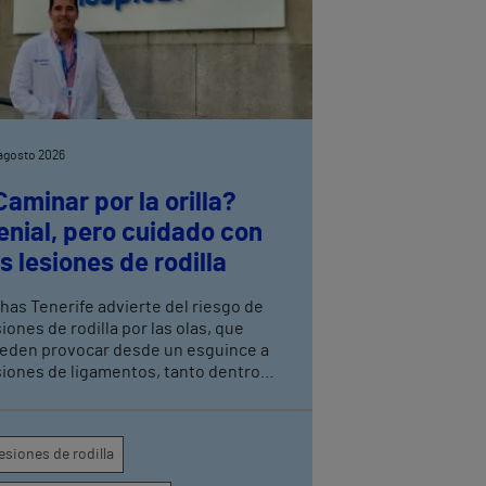
agosto 2026
Caminar por la orilla?
enial, pero cuidado con
as lesiones de rodilla
thas Tenerife advierte del riesgo de
siones de rodilla por las olas, que
eden provocar desde un esguince a
siones de ligamentos, tanto dentro
mo fuera de la rodilla, por lo que hay
e tomar ciertas precauciones
esiones de rodilla