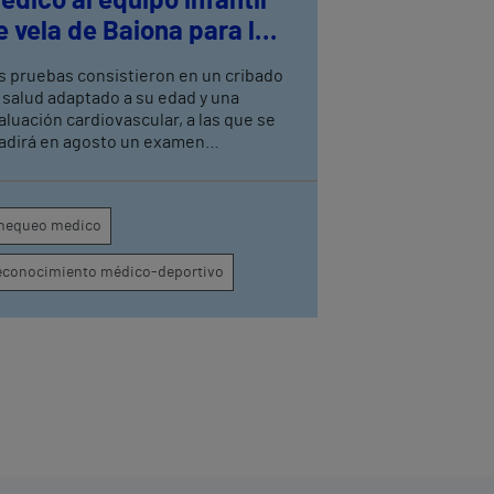
édico al equipo infantil
e vela de Baiona para la
ráctica deportiva de alto
s pruebas consistieron en un cribado
endimiento
 salud adaptado a su edad y una
aluación cardiovascular, a las que se
adirá en agosto un examen
uloesquelético La iniciativa forma
rte del acuerdo de patrocinio suscrito
cientemente con Monte Real Club de
hequeo medico
tes de Baiona
econocimiento médico-deportivo