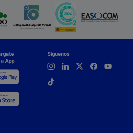
rgate
Síguenos
ra App