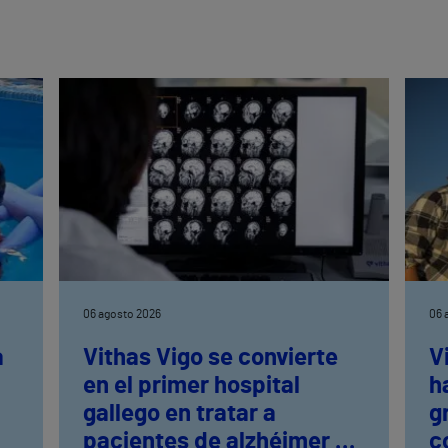
06 agosto 2026
06 
a
Vithas Vigo se convierte
V
en el primer hospital
h
n
gallego en tratar a
g
pacientes de alzhéimer en
c