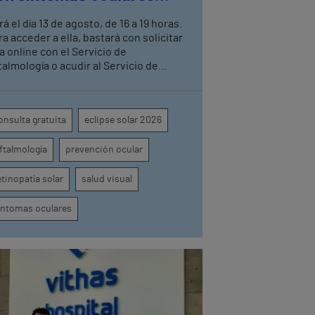
ras el eclipse solar
rá el día 13 de agosto, de 16 a 19 horas.
ra acceder a ella, bastará con solicitar
ta online con el Servicio de
talmología o acudir al Servicio de
gencias del centro hospitalario
onsulta gratuita
eclipse solar 2026
ftalmología
prevención ocular
etinopatía solar
salud visual
íntomas oculares