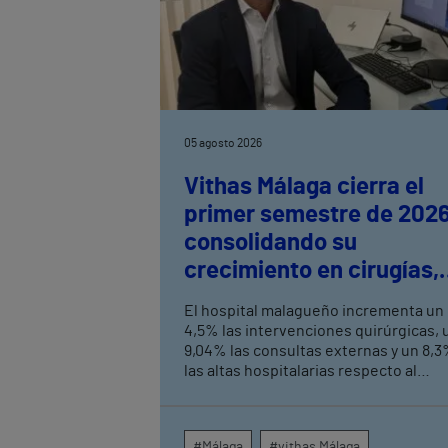
05 agosto 2026
Vithas Málaga cierra el
primer semestre de 202
consolidando su
crecimiento en cirugías,
consultas externas y alt
El hospital malagueño incrementa un
hospitalarias
4,5% las intervenciones quirúrgicas, 
9,04% las consultas externas y un 8,
las altas hospitalarias respecto al
mismo periodo de 2025, consolidand
su crecimiento asistencial. La red de
centros médicos de Vithas en la
#Málaga
#vithas Málaga