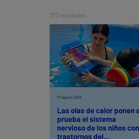
727
resultados
07 agosto 2026
Las olas de calor ponen 
prueba el sistema
nervioso de los niños co
trastornos del