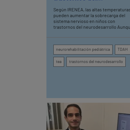
neurodesarrollo, según
Según IRENEA, las altas temperatura
expertos en
pueden aumentar la sobrecarga del
neurorrehabilitación
sistema nervioso en niños con
trastornos del neurodesarrollo Aunque
pediátrica de Vithas
todavía no existen estudios específic
la evidencia científica permite
comprender por qué el calor puede
neurorehabilitación pediátrica
TDAH
influir en la atención, la regulación
emocional y la conducta
tea
trastornos del neurodesarrollo