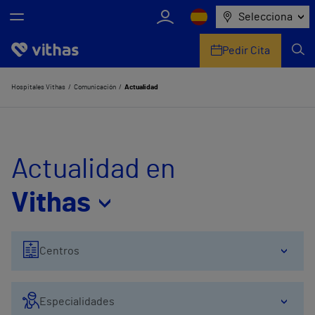
Selecciona
Pedir Cita
Nosotros
Hospitales Vithas
Comunicación
Actualidad
Centros
Servicios de salud
Actualidad en
Equipo médico y asistencial
Vithas
Información útil
Centros
Comunicación
Especialidades