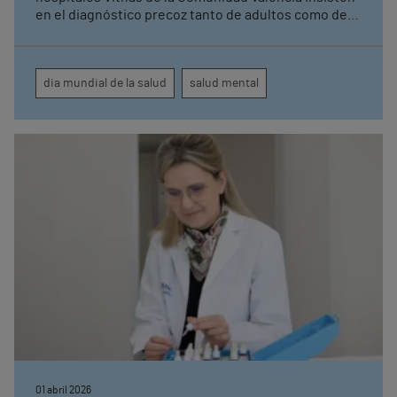
en el diagnóstico precoz tanto de adultos como de
niños Otras patologías como los procesos
oncológicos y enfermedades cardiológicas también
se identifican como las mayores preocupaciones
dia mundial de la salud
salud mental
que hoy día tienen los pacientes
01 abril 2026