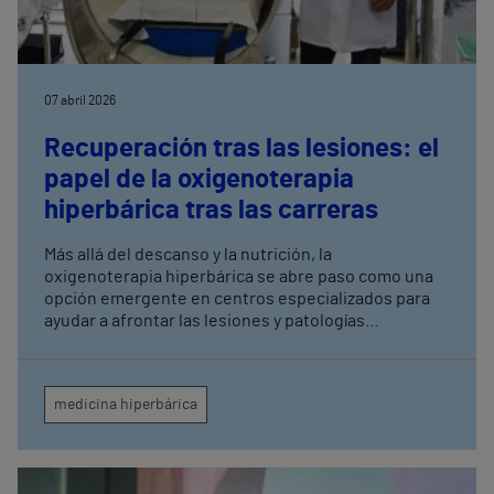
07 abril 2026
Recuperación tras las lesiones: el
papel de la oxigenoterapia
hiperbárica tras las carreras
Más allá del descanso y la nutrición, la
oxigenoterapia hiperbárica se abre paso como una
opción emergente en centros especializados para
ayudar a afrontar las lesiones y patologías
poscarrera con mejores sensaciones y mayor
seguridad El Hospital Universitario Vithas Madrid
Arturo Soria combina tecnología, evidencia científica
medicina hiperbárica
y seguimiento médico para ayudar a los deportistas
a afrontar nuevos retos con mayores garantías