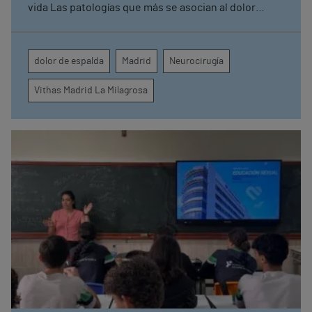
vida Las patologías que más se asocian al dolor
lumbar son las hernias discales lumbares, la
estenosis del canal lumbar, la degeneración discal
lumbar y la inestabilidad vertebral y espondilosis
dolor de espalda
Madrid
Neurocirugía
Vithas Madrid La Milagrosa