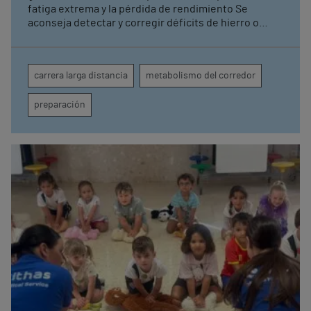
fatiga extrema y la pérdida de rendimiento Se
aconseja detectar y corregir déficits de hierro o
vitamina D y alteraciones tiroideas, que junto a la
hidratación insuficiente o un descanso deficiente
pueden comprometer la respuesta metabólica del
carrera larga distancia
metabolismo del corredor
corredor Los hospitales Vithas Valencia Turia, Vithas
Valencia 9 de Octubre y Vithas Valencia Consuelo
preparación
colaboran con el Medio Maratón Valencia Trinidad
Alfonso Zurich y el Maratón Valencia Trinidad Alfonso
Zurich