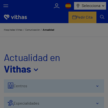
Selecciona
Pedir Cita
Nosotros
Hospitales Vithas
Comunicación
Actualidad
Centros
Servicios de salud
Actualidad en
Equipo médico y asistencial
Vithas
Información útil
Centros
Comunicación
Especialidades