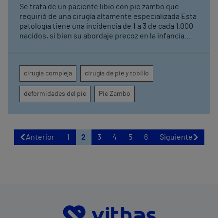
Se trata de un paciente libio con pie zambo que
requirió de una cirugía altamente especializada Esta
patología tiene una incidencia de 1 a 3 de cada 1.000
nacidos, si bien su abordaje precoz en la infancia
hace que este tipo de intervención sea excepcional
en países desarrollados La operación ha sido
realizada por el Dr. Rodrigo Díaz, traumatólogo
cirugía compleja
cirugía de pie y tobillo
reconocido por su experiencia en el tratamiento de
deformidades complejas y por su participación
deformidades del pie
Pie Zambo
habitual en programas internacionales de
cooperación quirúrgica
Anterior
1
2
3
4
5
6
Siguiente