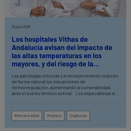
22 julio 2026
Los hospitales Vithas de
Andalucía avisan del impacto de
las altas temperaturas en los
mayores, y del riesgo de la
interacción con los medicamentos
Las patologías crónicas y el envejecimiento reducen
de forma natural los mecanismos de
termorregulación, aumentando la vulnerabilidad
ante el estrés térmico estival. Los especialistas de
los hospitales Vithas en Andalucía advierten de que
tratamientos comunes como diuréticos o
antihipertensivos pueden alterar el equilibrio
#tercera edad
#verano
Urgencias
hídrico y favorecer la deshidratación.