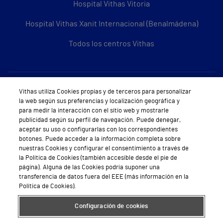
Hospital Vithas Vitoria
Hospital Vithas Xanit Internacional (Benalmádena)
Todos los centros Vithas
Sobre Vithas
Vithas utiliza Cookies propias y de terceros para personalizar
la web según sus preferencias y localización geográfica y
Quiénes somos
para medir la interacción con el sitio web y mostrarle
publicidad según su perfil de navegación. Puede denegar,
Trabajar en Vithas
aceptar su uso o configurarlas con los correspondientes
botones. Puede acceder a la información completa sobre
Teléfono Cita Médica
nuestras Cookies y configurar el consentimiento a través de
la Política de Cookies (también accesible desde el pie de
Teléfono Atención al Cliente
página). Alguna de las Cookies podría suponer una
transferencia de datos fuera del EEE (más información en la
Política de seguridad y salud en el trabajo
Política de Cookies).
Conoce a Supervita
Configuración de cookies