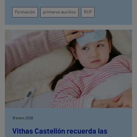
es un programa educativo destinado para fomentar
hábitos de vida saludables entre niños y
Formación
primeros auxilios
RCP
adolescentes en escuelas e institutos
16 enero 2026
Vithas Castellón recuerda las