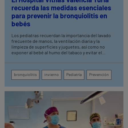
El Hospital Vithas Valencia Turia
recuerda las medidas esenciales
para prevenir la bronquiolitis en
bebés
Los pediatras recuerdan la importancia del lavado
frecuente de manos, la ventilación diaria y la
limpieza de superficies y juguetes, así como no
exponer al bebé al humo del tabaco y evitar el
contacto con personas resfriadas Es una patología
frecuente causada, en la mayoría de los casos, por el
virus respiratorio sincitial y que genera dificultad
bronquiolitis
invierno
Pediatría
Prevención
respiratoria, especialmente en lactantes pequeños