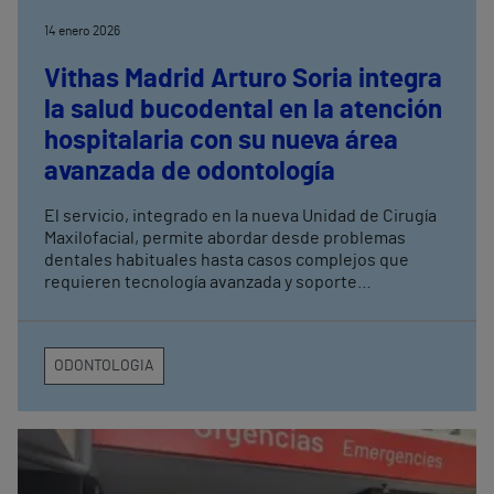
14 enero 2026
Vithas Madrid Arturo Soria integra
la salud bucodental en la atención
hospitalaria con su nueva área
avanzada de odontología
El servicio, integrado en la nueva Unidad de Cirugía
Maxilofacial, permite abordar desde problemas
dentales habituales hasta casos complejos que
requieren tecnología avanzada y soporte
hospitalario inmediato La digitalización del área, con
escáneres 3D, software con IA y pruebas
radiológicas de alta precisión, mejora la seguridad,
ODONTOLOGIA
la fiabilidad y la experiencia del paciente