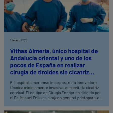
13 enero 2026
Vithas Almería, único hospital de
Andalucía oriental y uno de los
pocos de España en realizar
cirugía de tiroides sin cicatriz
visible
El hospital almeriense incorpora esta innovadora
técnica mínimamente invasiva, que evita la cicatriz
cervical. El equipo de Cirugía Endocrina dirigido por
el Dr. Manuel Felices, cirujano general y del aparato
digestivo, ya ha realizado con éxito las primeras
intervenciones.