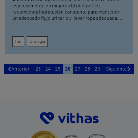
especialmente en mujeres El doctor Díez
recomienda hidratación constante para mantener
un adecuado flujo urinario y llevar ropa adecuada,
especialmente en zona lumbar y pelvis Ante
cualquier síntoma persistente o recidivas, hay que
acudir a un profesional evitando la automedicación
frío
Urología
Anterior
23
24
25
26
27
28
29
Siguiente