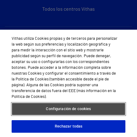
Todos los centros Vithas
Sobre Vithas
Vithas utiliza Cookies propias y de terceros para personalizar
la web según sus preferencias y localización geográfica y
Quiénes somos
para medir la interacción con el sitio web y mostrarle
publicidad según su perfil de navegación. Puede denegar,
Trabajar en Vithas
aceptar su uso o configurarlas con los correspondientes
botones. Puede acceder a la información completa sobre
Teléfono Cita Médica
nuestras Cookies y configurar el consentimiento a través de
la Política de Cookies (también accesible desde el pie de
Teléfono Atención al Cliente
página). Alguna de las Cookies podría suponer una
transferencia de datos fuera del EEE (más información en la
Política de seguridad y salud en el trabajo
Política de Cookies).
Conoce a Supervita
Configuración de cookies
Rechazar todas
Aviso Legal
Política de cookies
Política de privacidad
Mapa web
Protección de datos