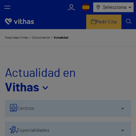
Selecciona
Pedir Cita
Nosotros
Hospitales Vithas
Comunicación
Actualidad
Centros
Servicios de salud
Actualidad en
Equipo médico y asistencial
Vithas
Información útil
Centros
Comunicación
Especialidades