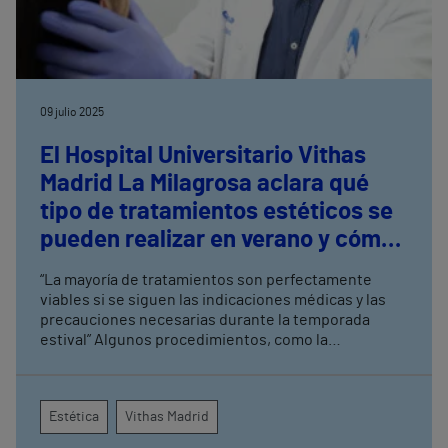
09 julio 2025
El Hospital Universitario Vithas
Madrid La Milagrosa aclara qué
tipo de tratamientos estéticos se
pueden realizar en verano y cómo
cuidarlos
“La mayoría de tratamientos son perfectamente
viables si se siguen las indicaciones médicas y las
precauciones necesarias durante la temporada
estival” Algunos procedimientos, como la
mesoterapia facial o la hidratación de labios, pueden
resultar especialmente beneficiosos en esta época
del año
Estética
Vithas Madrid