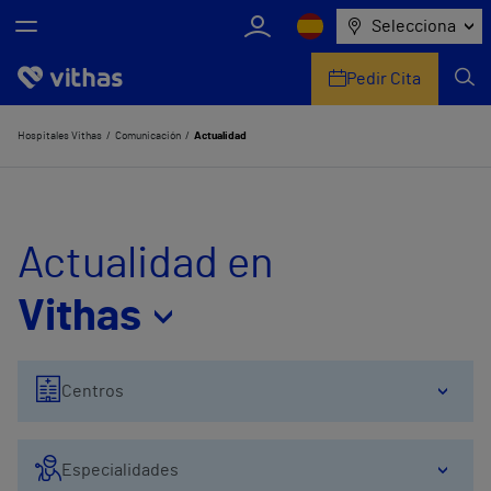
Selecciona
Pedir Cita
Nosotros
Hospitales Vithas
Comunicación
Actualidad
Centros
Servicios de salud
Actualidad en
Equipo médico y asistencial
Vithas
Información útil
Centros
Comunicación
Especialidades