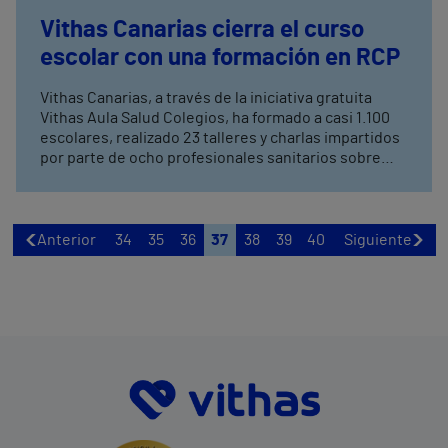
Vithas Canarias cierra el curso
escolar con una formación en RCP
Vithas Canarias, a través de la iniciativa gratuita
Vithas Aula Salud Colegios, ha formado a casi 1.100
escolares, realizado 23 talleres y charlas impartidos
por parte de ocho profesionales sanitarios sobre
RCP, nutrición y obesidad o sexualidad en los
últimos seis meses En total, Vithas ha formado a
más de 6.000 niños y adolescentes durante este
periodo en centros educativos situados en alguna
Anterior
34
35
36
37
38
39
40
Siguiente
las 14 provincias donde está presente el grupo