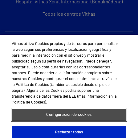
Hospital Vithas Xanit Internacional (Benalmádena)
Todos los centros Vithas
Sobre Vithas
Vithas utiliza Cookies propias y de terceros para personalizar
la web según sus preferencias y localización geográfica y
Quiénes somos
para medir la interacción con el sitio web y mostrarle
publicidad según su perfil de navegación. Puede denegar,
Trabajar en Vithas
aceptar su uso o configurarlas con los correspondientes
botones. Puede acceder a la información completa sobre
Teléfono Cita Médica
nuestras Cookies y configurar el consentimiento a través de
la Política de Cookies (también accesible desde el pie de
Teléfono Atención al Cliente
página). Alguna de las Cookies podría suponer una
transferencia de datos fuera del EEE (más información en la
Política de seguridad y salud en el trabajo
Política de Cookies).
Conoce a Supervita
Configuración de cookies
Rechazar todas