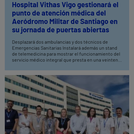
Hospital Vithas Vigo gestionará el
punto de atención médica del
Aeródromo Militar de Santiago en
su jornada de puertas abiertas
Desplazará dos ambulancias y dos técnicos de
Emergencias Sanitarias Instalará además un stand
de telemedicina para mostrar el funcionamiento del
servicio médico integral que presta en una veintena
de buques pesqueros en alta mar El evento tendrá
lugar este sábado, 19 de julio, de 10:00 a 15:00 horas,
en conmemoración del 90 aniversario del
aeropuerto de Santiago de Compostela