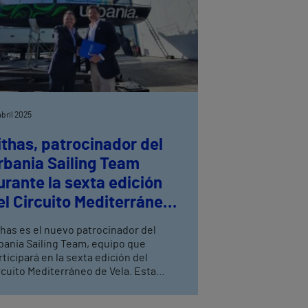
abril 2025
ithas, patrocinador del
rbania Sailing Team
urante la sexta edición
el Circuito Mediterráneo
e Vela
thas es el nuevo patrocinador del
bania Sailing Team, equipo que
rticipará en la sexta edición del
rcuito Mediterráneo de Vela. Esta
laboración se enmarca en el
mpromiso de Vithas con el apoyo a los