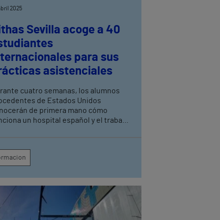
abril 2025
ithas Sevilla acoge a 40
studiantes
nternacionales para sus
rácticas asistenciales
rante cuatro semanas, los alumnos
ocedentes de Estados Unidos
nocerán de primera mano cómo
nciona un hospital español y el trabajo
los profesionales sanitarios Estas
ácticas se enmarcan en el
mpromiso de Vithas Sevilla con la
ormacion
rmación universitaria