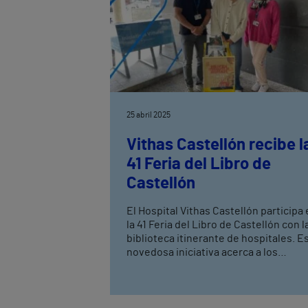
25 abril 2025
Vithas Castellón recibe l
41 Feria del Libro de
Castellón
El Hospital Vithas Castellón participa
la 41 Feria del Libro de Castellón con l
biblioteca itinerante de hospitales. Esta
novedosa iniciativa acerca a los
pacientes y familiares las novedades 
la cita literaria y permite que durante
dos semanas puedan disponer de libr
en el tiempo que dure la hospitalizaci