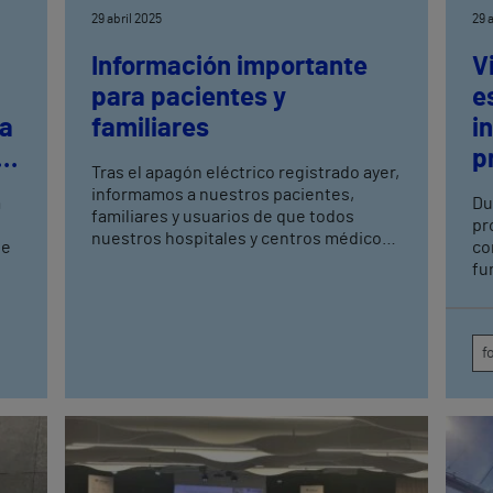
29 abril 2025
29 
Información importante
V
para pacientes y
e
na
familiares
i
p
Tras el apagón eléctrico registrado ayer,
os
informamos a nuestros pacientes,
a
Du
familiares y usuarios de que todos
pr
nuestros hospitales y centros médicos
de
co
Vithas ya están funcionando con
fu
normalidad.
de 
pr
co
f
fo