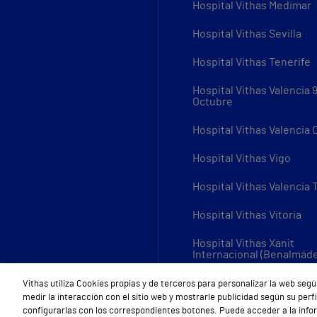
Hospital Vithas Medimar
Hospital Vithas Sevilla
Hospital Vithas Tenerife
Hospital Vithas Valencia 
Octubre
Hospital Vithas Valencia
Hospital Vithas Vigo
Hospital Vithas Valencia 
Hospital Vithas Vitoria
Hospital Vithas Xanit
Internacional (Benalmád
Todos los centros Vithas
Vithas utiliza Cookies propias y de terceros para personalizar la web segú
medir la interacción con el sitio web y mostrarle publicidad según su per
configurarlas con los correspondientes botones. Puede acceder a la inf