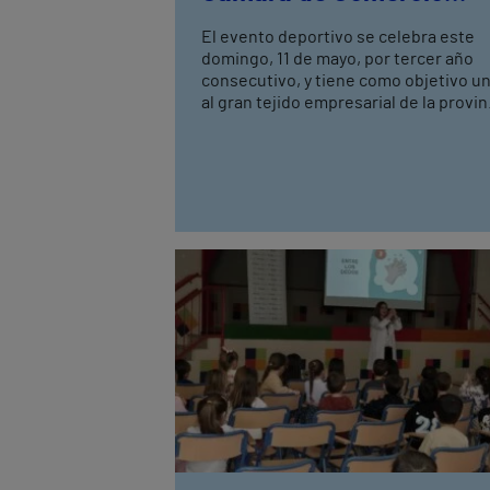
Castellón
El evento deportivo se celebra este
domingo, 11 de mayo, por tercer año
consecutivo, y tiene como objetivo un
al gran tejido empresarial de la provin
de Castellón a través del running y el
bienestar. Vithas Castellón durante
estos meses ha ofrecido a los
participantes, Vithas Aula Salud
gratuitas para el cuidado de la salud, a
como prestaciones sanitarias
adaptadas a revisiones cardiológicas,
del pie y de traumatología.