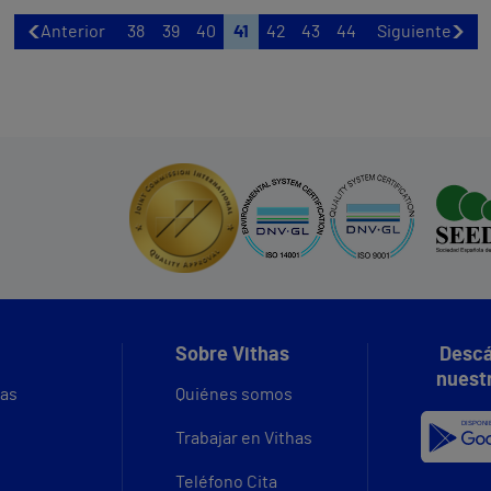
jornada, tuvo lugar para los alumnos de
va
10 y 11 años un Aula Salud Colegios
há
Anterior
38
39
40
41
42
43
44
Siguiente
sobre reanimación cardiopulmonar
eq
básica (RCP) y primeros auxilios.
Sobre Vithas
Descá
nuest
vas
Quiénes somos
Trabajar en Vithas
Teléfono Cita