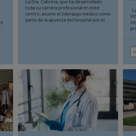
La Dra. Cabrera, que ha desarrollado
toda su carrera profesional en este
La neuróloga Ana Jimeno, del hospital
centro, asume el liderazgo médico como
Vi
parte de la apuesta del hospital por el
ir
im
talento interno y la calidad asistencial.
cia
pr
Al
gr
n
sí