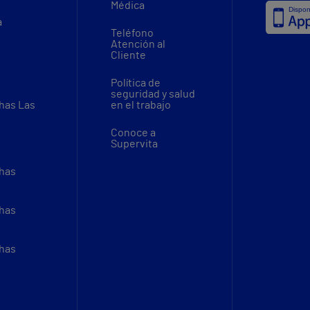
Médica
a
Teléfono
Atención al
Cliente
Política de
seguridad y salud
thas Las
en el trabajo
Conoce a
Supervita
thas
thas
thas