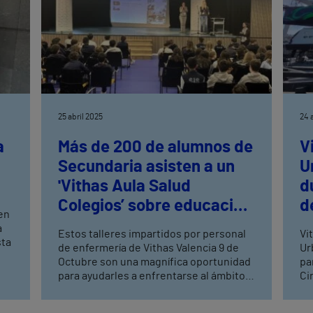
25 abril 2025
24 
a
Más de 200 de alumnos de
V
Secundaria asisten a un
U
'Vithas Aula Salud
d
Colegios’ sobre educación
d
 en
sexual
d
a
Estos talleres impartidos por personal
Vi
de enfermería de Vithas Valencia 9 de
Ur
Octubre son una magnífica oportunidad
pa
de
para ayudarles a enfrentarse al ámbito
Ci
sexual y reproductivo con las
co
os,
herramientas adecuadas. Previa a esta
co
ón.