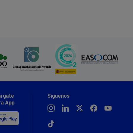
lores que encarnan el deporte:
bitos de vida saludables, trabajo en
uipo y espíritu de superación.
rgate
Síguenos
ra App