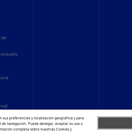
9 de
 Consuelo
Turia
ena)
n sus preferencias y localización geográfica y para
fil de navegación. Puede denegar, aceptar su uso o
ormación completa sobre nuestras Cookies y