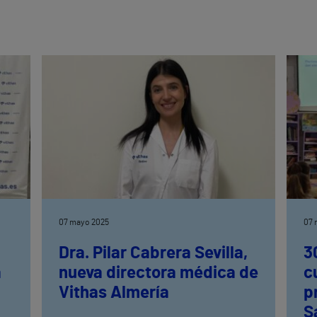
07 mayo 2025
07 
Dra. Pilar Cabrera Sevilla,
3
a
nueva directora médica de
c
Vithas Almería
p
S