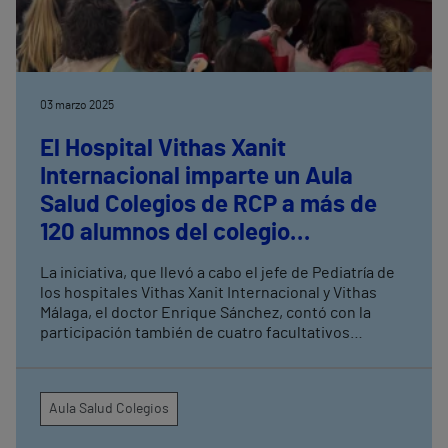
03 marzo 2025
El Hospital Vithas Xanit
Internacional imparte un Aula
Salud Colegios de RCP a más de
120 alumnos del colegio
Jacaranda
La iniciativa, que llevó a cabo el jefe de Pediatría de
los hospitales Vithas Xanit Internacional y Vithas
Málaga, el doctor Enrique Sánchez, contó con la
participación también de cuatro facultativos
especializados El taller, dirigido a niños de entre 6 y
7 años, sirvió para mostrar maniobras básicas a
modo de juego Vithas Aula Salud Colegios es un
Aula Salud Colegios
programa educativo destinado a fomentar hábitos
de vida saludables entre niños y adolescentes en