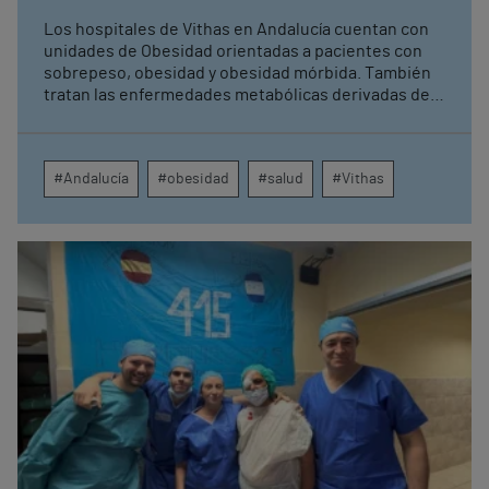
Los hospitales de Vithas en Andalucía cuentan con
unidades de Obesidad orientadas a pacientes con
sobrepeso, obesidad y obesidad mórbida. También
tratan las enfermedades metabólicas derivadas de
la obesidad como, por ejemplo, la diabetes. La
cartera de servicio de estas unidades incluye cirugía
bariátrica, balones intragástricos y nuevos
#Andalucía
#obesidad
#salud
#Vithas
tratamientos farmacológicos.