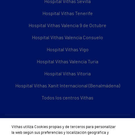
Hospital Vithas Sevilla
Hospital Vithas Tenerife
Hospital Vithas Valencia 9 de Octubre
Hospital Vithas Valencia Consuelo
Hospital Vithas Vigo
Hospital Vithas Valencia Turia
Hospital Vithas Vitoria
Hospital Vithas Xanit Internacional (Benalmádena)
Todos los centros Vithas
Sobre Vithas
Vithas utiliza Cookies propias y de terceros para personalizar
la web según sus preferencias y localización geográfica y