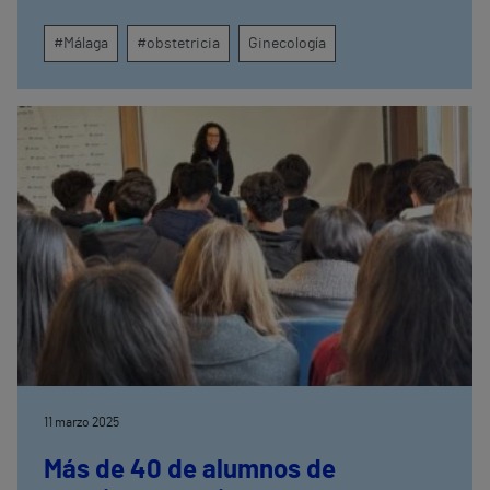
extrema tristeza, ansiedad y fatiga, los cuales
pueden dificultar que la madre realice sus tareas
#Málaga
#obstetricia
Ginecología
diarias con normalidad, incluyendo el cuidado su
bebé.
11 marzo 2025
Más de 40 de alumnos de