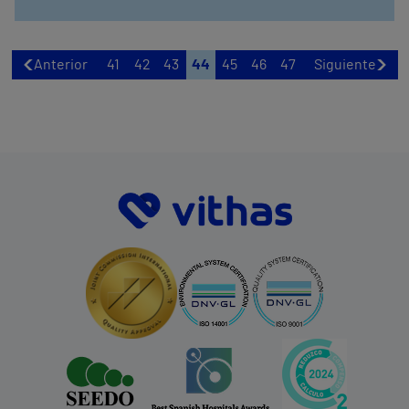
Anterior
41
42
43
44
45
46
47
Siguiente