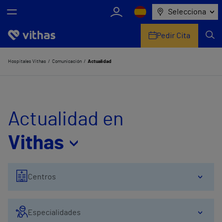
Selecciona
Pedir Cita
Nosotros
Hospitales Vithas
Comunicación
Actualidad
Centros
Servicios de salud
Actualidad en
Equipo médico y asistencial
Vithas
Información útil
Centros
Comunicación
Especialidades