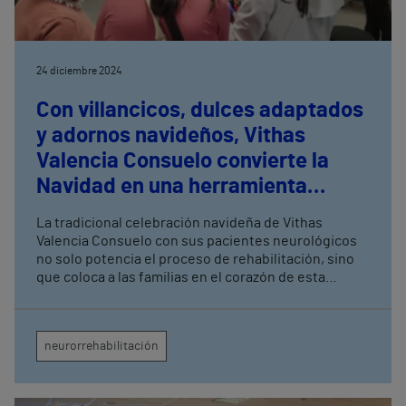
24 diciembre 2024
Con villancicos, dulces adaptados
y adornos navideños, Vithas
Valencia Consuelo convierte la
Navidad en una herramienta
motivacional de
La tradicional celebración navideña de Vithas
neurorrehabilitación
Valencia Consuelo con sus pacientes neurológicos
no solo potencia el proceso de rehabilitación, sino
que coloca a las familias en el corazón de esta
comunidad de personas que se superan día a día
Según los expertos de Irenea, este tipo de
actividades refuerzan el vínculo entre los pacientes,
neurorrehabilitación
sus familias y los profesionales, y además, mejoran
las habilidades motoras, cognitivas, conductuales y
sociales de los pacientes en un entorno festivo y
positivo