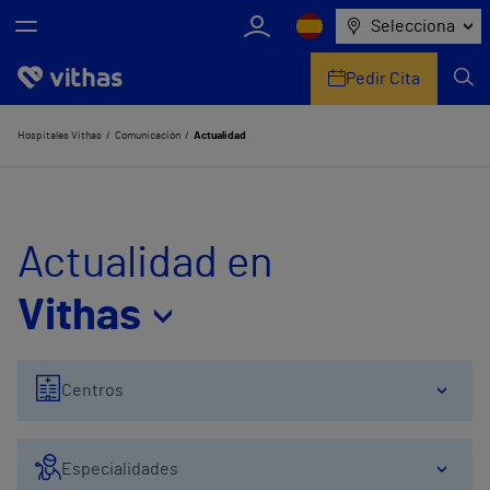
Selecciona
Pedir Cita
Nosotros
Hospitales Vithas
Comunicación
Actualidad
Centros
Servicios de salud
Actualidad en
Equipo médico y asistencial
Vithas
Información útil
Centros
Comunicación
Especialidades