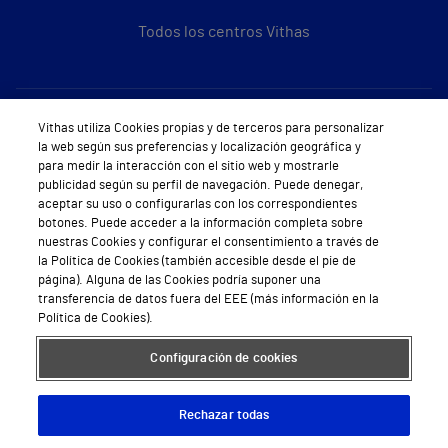
Todos los centros Vithas
Sobre Vithas
Vithas utiliza Cookies propias y de terceros para personalizar
la web según sus preferencias y localización geográfica y
Quiénes somos
para medir la interacción con el sitio web y mostrarle
publicidad según su perfil de navegación. Puede denegar,
Trabajar en Vithas
aceptar su uso o configurarlas con los correspondientes
botones. Puede acceder a la información completa sobre
Teléfono Cita Médica
nuestras Cookies y configurar el consentimiento a través de
la Política de Cookies (también accesible desde el pie de
Teléfono Atención al Cliente
página). Alguna de las Cookies podría suponer una
transferencia de datos fuera del EEE (más información en la
Política de seguridad y salud en el trabajo
Política de Cookies).
Conoce a Supervita
Configuración de cookies
Rechazar todas
Aviso Legal
Política de cookies
Política de privacidad
Mapa web
Protección de datos