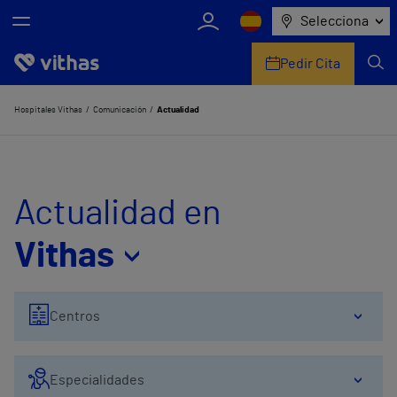
Selecciona
Pedir Cita
Nosotros
Hospitales Vithas
Comunicación
Actualidad
Centros
Servicios de salud
Actualidad en
Equipo médico y asistencial
Vithas
Información útil
Centros
Comunicación
Especialidades