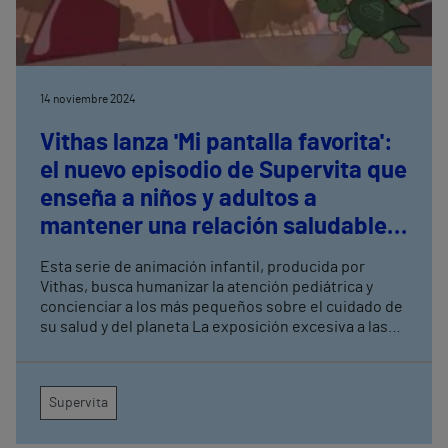
14 noviembre 2024
Vithas lanza 'Mi pantalla favorita':
el nuevo episodio de Supervita que
enseña a niños y adultos a
mantener una relación saludable
con la tecnología
Esta serie de animación infantil, producida por
Vithas, busca humanizar la atención pediátrica y
concienciar a los más pequeños sobre el cuidado de
su salud y del planeta La exposición excesiva a las
pantallas puede ser un peligro para la salud de
niños, jóvenes y adultos El creador del personaje y
director de la serie es Paco Sáez, premio Goya al
Supervita
mejor cortometraje de animación en 2020