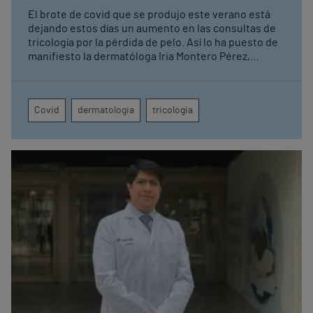
El brote de covid que se produjo este verano está
dejando estos días un aumento en las consultas de
tricología por la pérdida de pelo. Así lo ha puesto de
manifiesto la dermatóloga Iria Montero Pérez,
especialista en tricología, que acaba de abrir una
nueva consulta dedicada a la salud capilar en el
Hospital Vithas Vigo. La Dra. Montero señala que
Covid
dermatologia
tricologia
este incremento de consultas se debe, también, al
otoño, la época del año en la que se hace más
notable la pérdida de cabello.