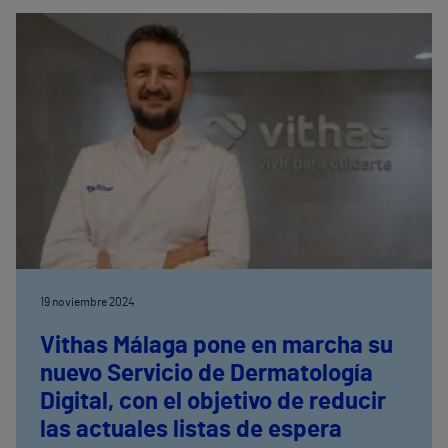
Maratón Valencia, se celebrará el jueves 28, viernes
29 y sábado 30 de noviembre
19 noviembre 2024
Vithas Málaga pone en marcha su
nuevo Servicio de Dermatología
Digital, con el objetivo de reducir
las actuales listas de espera