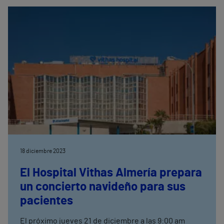
grupo. En España hay 432 hospitales privados, de
los que solo 75 aparecen en la 9º edición del Monitor
de Reputación Sanitaria (MRS) de Merco. Los
hospitales de Vithas que figuran en el MRS son:
Vithas Valencia 9 de Octubre, Vithas Sevilla, Vithas
Xanit Internacional, Vithas Almería, Vithas Castellón,
Vithas Vigo y los hospitales universitarios Vithas
Madrid La Milagrosa y Vithas Madrid Arturo Soria.
18 diciembre 2023
El Hospital Vithas Almería prepara
un concierto navideño para sus
pacientes
El próximo jueves 21 de diciembre a las 9:00 am