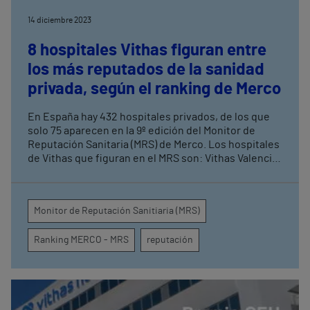
14 diciembre 2023
8 hospitales Vithas figuran entre
los más reputados de la sanidad
privada, según el ranking de Merco
En España hay 432 hospitales privados, de los que
solo 75 aparecen en la 9º edición del Monitor de
Reputación Sanitaria (MRS) de Merco. Los hospitales
de Vithas que figuran en el MRS son: Vithas Valencia
9 de Octubre, Vithas Sevilla, Vithas Xanit
Internacional, Vithas Almería, Vithas Castellón,
Vithas Vigo y los hospitales universitarios Vithas
Monitor de Reputación Sanitiaria (MRS)
Madrid La Milagrosa y Vithas Madrid Arturo Soria La
inclusión de estos 8 centros de Vithas en el ranking
Ranking MERCO - MRS
reputación
se suma a otros reconocimientos a su calidad
asistencial, como la acreditación de la Joint
Commission International y los galardones Best
Spanish Hospital entregados a varios hospitales del
grupo