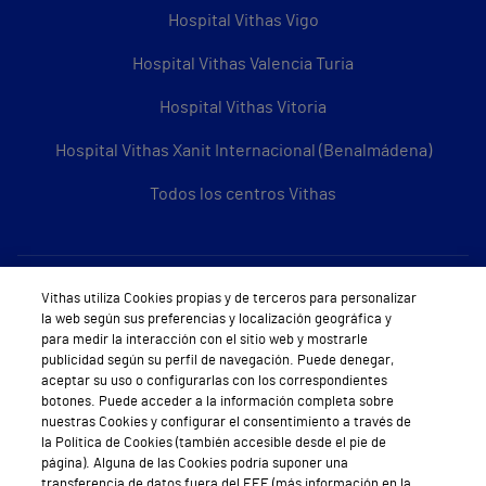
Hospital Vithas Vigo
Hospital Vithas Valencia Turia
Hospital Vithas Vitoria
Hospital Vithas Xanit Internacional (Benalmádena)
Todos los centros Vithas
Sobre Vithas
Vithas utiliza Cookies propias y de terceros para personalizar
la web según sus preferencias y localización geográfica y
Quiénes somos
para medir la interacción con el sitio web y mostrarle
publicidad según su perfil de navegación. Puede denegar,
Trabajar en Vithas
aceptar su uso o configurarlas con los correspondientes
botones. Puede acceder a la información completa sobre
Teléfono Cita Médica
nuestras Cookies y configurar el consentimiento a través de
la Política de Cookies (también accesible desde el pie de
Teléfono Atención al Cliente
página). Alguna de las Cookies podría suponer una
transferencia de datos fuera del EEE (más información en la