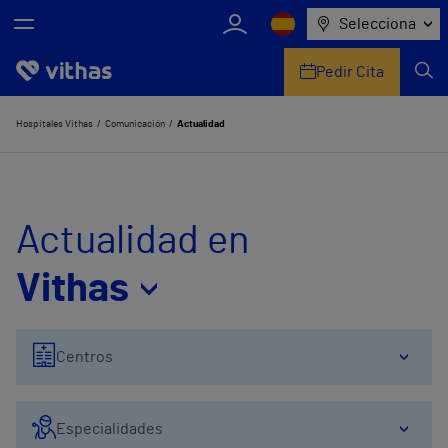
Selecciona
Pedir Cita
Nosotros
Hospitales Vithas
Comunicación
Actualidad
Centros
Servicios de salud
Actualidad en
Equipo médico y asistencial
Vithas
Información útil
Centros
Comunicación
Especialidades