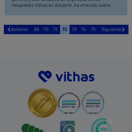
Hospitales Vithas en Alicante, ha ofrecido sobre
nutrición
Anterior
69
70
71
72
73
74
75
Siguiente