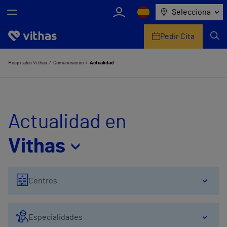
Selecciona
Pedir Cita
Nosotros
Hospitales Vithas
Comunicación
Actualidad
Centros
Servicios de salud
Actualidad en
Equipo médico y asistencial
Vithas
Información útil
Centros
Comunicación
Especialidades