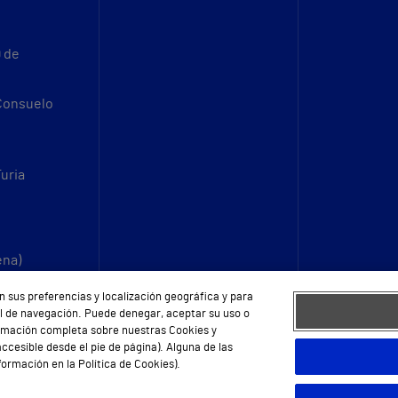
9 de
 Consuelo
Turia
ena)
n sus preferencias y localización geográfica y para
fil de navegación. Puede denegar, aceptar su uso o
ormación completa sobre nuestras Cookies y
ccesible desde el pie de página). Alguna de las
ormación en la Política de Cookies).