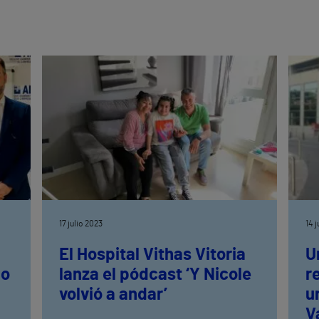
17 julio 2023
14 
El Hospital Vithas Vitoria
U
io
lanza el pódcast ‘Y Nicole
r
volvió a andar’
u
V