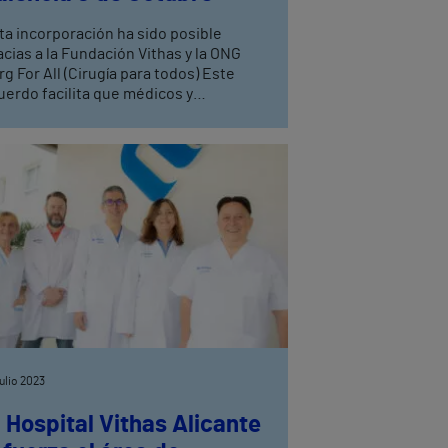
ta incorporación ha sido posible
acias a la Fundación Vithas y la ONG
g For All (Cirugía para todos) Este
uerdo facilita que médicos y
fermeras de zonas de África puedan
ajar hasta España y formarse de la
no de profesionales altamente
ualificados
julio 2023
l Hospital Vithas Alicante