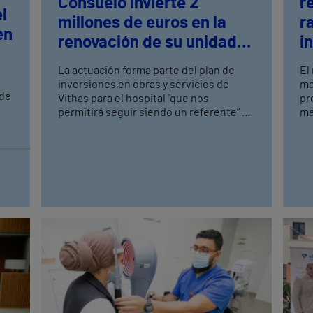
Consuelo invierte 2
r
l
millones de euros en la
r
en
renovación de su unidad
i
de cirugía mayor
n
La actuación forma parte del plan de
El
ambulatoria
m
inversiones en obras y servicios de
ma
sde
Vithas para el hospital “que nos
pr
permitirá seguir siendo un referente” de
ma
la sanidad en Valencia, tal y como ha
pr
explicado la directora gerente, Ana
ev
Álvarez. La reforma ha permitido ampliar
ot
la unidad hasta los 1.200 metros
cuadrados y conectar la unidad de
cuidados intensivos y el área de
recuperación de pacientes con la zona
quirúrgica