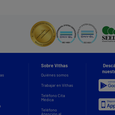
r
Sobre Vithas
Descá
nuest
vas
Quiénes somos
Trabajar en Vithas
Teléfono Cita
Médica
a
Teléfono
Atención al