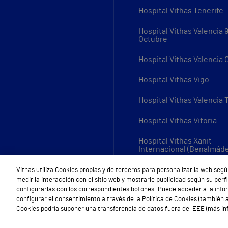
Hospital Vithas Tenerife
Hospital Vithas Valencia 
Octubre
Hospital Vithas Valencia
Hospital Vithas Vigo
Hospital Vithas Valencia 
Hospital Vithas Vitoria
Hospital Vithas Xanit
Internacional (Benalmád
Todos los centros Vithas
Vithas utiliza Cookies propias y de terceros para personalizar la web segú
medir la interacción con el sitio web y mostrarle publicidad según su per
configurarlas con los correspondientes botones. Puede acceder a la inf
configurar el consentimiento a través de la Política de Cookies (también a
Cookies podría suponer una transferencia de datos fuera del EEE (más inf