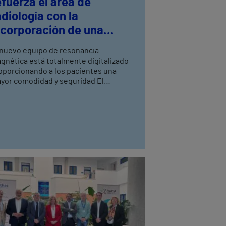
efuerza el área de
adiología con la
ncorporación de una
ueva resonancia
 nuevo equipo de resonancia
agnética de 3 teslas
gnética está totalmente digitalizado
oporcionando a los pacientes una
yor comodidad y seguridad El
ocedimiento dura menos tiempo y
ita la claustrofobia, al contrario que
ros sistemas más convencionales