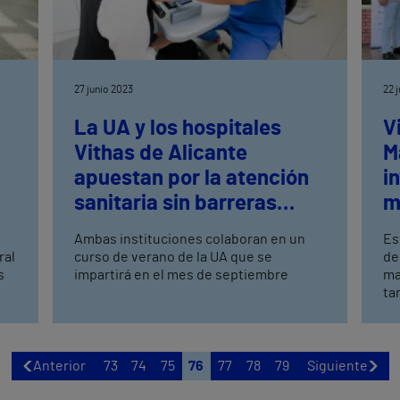
27 junio 2023
22 
La UA y los hospitales
V
Vithas de Alicante
M
apuestan por la atención
i
sanitaria sin barreras
m
lingüísticas
o
Ambas instituciones colaboran en un
Es
ral
curso de verano de la UA que se
de
s
impartirá en el mes de septiembre
ma
ta
de
(C
re
ár
Anterior
73
74
75
76
77
78
79
Siguiente
o