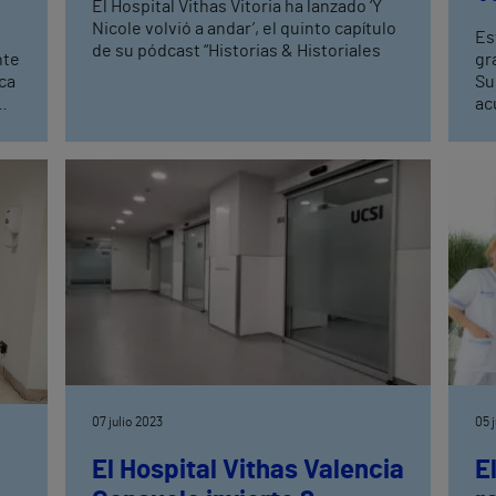
El Hospital Vithas Vitoria ha lanzado ‘Y
Nicole volvió a andar’, el quinto capítulo
Es
de
de su pódcast “Historias & Historiales
nte
gr
ca
Sur
ac
en
a 9
vi
a
ma
ral
c
de
l
07 julio 2023
05 
El Hospital Vithas Valencia
E