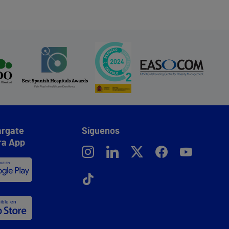
rgate
Síguenos
ra App