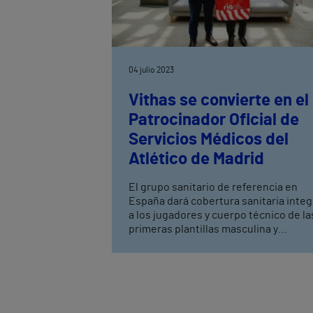
04 julio 2023
Vithas se convierte en el
Patrocinador Oficial de
Servicios Médicos del
Atlético de Madrid
El grupo sanitario de referencia en
España dará cobertura sanitaria integ
a los jugadores y cuerpo técnico de la
primeras plantillas masculina y
femenina, así como de sus primeros
equipos filiales. La prestación
asistencial se realizará a través de la
Unidad de Medicina Deportiva de Alto
Rendimiento del Hospital Universitari