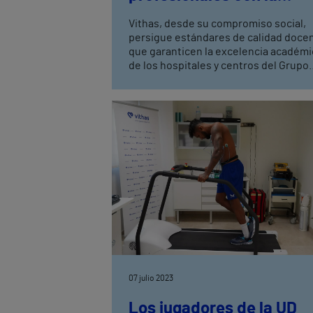
Facultad de ADE de la
Vithas, desde su compromiso social,
Universidad Politécnica 
persigue estándares de calidad doce
Valencia
que garanticen la excelencia académi
de los hospitales y centros del Grupo
Vithas El doctor Jose Luis Rey, director
gerente: “en el Hospital Vithas Valenci
de Octubre apostamos por contribuir 
la formación y a la inserción sociolabo
de los estudiantes”. Actualmente, el
centro hospitalario también tiene un
acuerdo con la Universidad Europea 
Valencia, Universidad Católica de
Valencia y la Universidad CEU Cardena
Herrera
07 julio 2023
Los jugadores de la UD