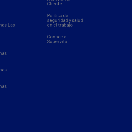
Cliente
Política de
seguridad y salud
thas Las
en el trabajo
Conoce a
Supervita
thas
thas
thas