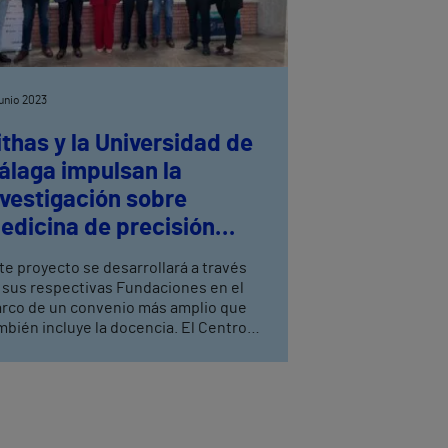
junio 2023
ithas y la Universidad de
álaga impulsan la
nvestigación sobre
edicina de precisión
ncológica
te proyecto se desarrollará a través
 sus respectivas Fundaciones en el
rco de un convenio más amplio que
mbién incluye la docencia. El Centro
 Investigaciones Médico Sanitarias
IMES) será el escenario en el que se
alizará la primera colaboración en el
ea de la oncología