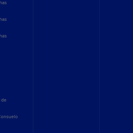
thas
thas
thas
9 de
 Consuelo