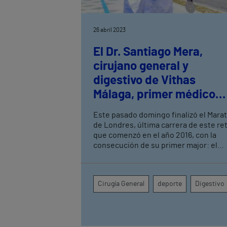
26 abril 2023
El Dr. Santiago Mera,
cirujano general y
digestivo de Vithas
Málaga, primer médico
malagueño en completar
Este pasado domingo finalizó el Mara
los 6 grandes maratones
de Londres, última carrera de este re
del mundo
que comenzó en el año 2016, con la
consecución de su primer major: el
Maratón de Nueva York. La pandemia o
una lesión a escasas semanas de la
carrera de Chicago, pusieron en serio
Cirugía General
deporte
Digestivo
peligro la consecución de este hito.