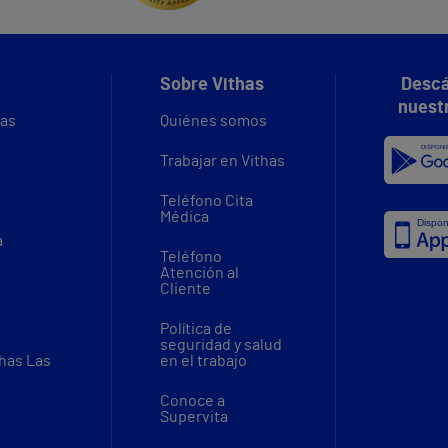
Sobre Vithas
Descá
nuest
vas
Quiénes somos
Trabajar en Vithas
Teléfono Cita
Médica
a
Teléfono
Atención al
Cliente
Política de
seguridad y salud
thas Las
en el trabajo
Conoce a
Supervita