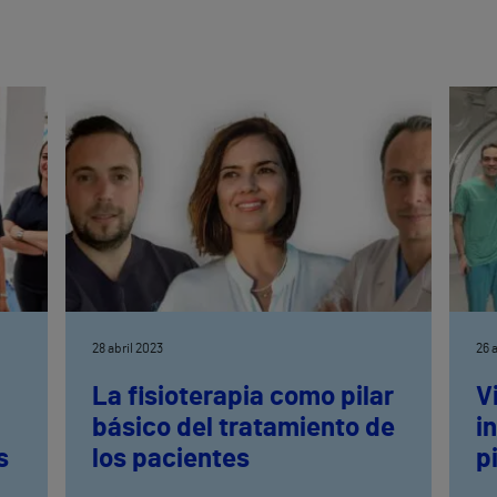
28 abril 2023
26 
La fisioterapia como pilar
V
básico del tratamiento de
i
s
los pacientes
p