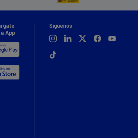
rgate
Síguenos
ra App