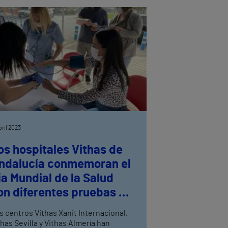
bril 2023
os hospitales Vithas de
ndalucía conmemoran el
ía Mundial de la Salud
on diferentes pruebas y
valuaciones gratuitas
s centros Vithas Xanit Internacional,
thas Sevilla y Vithas Almería han