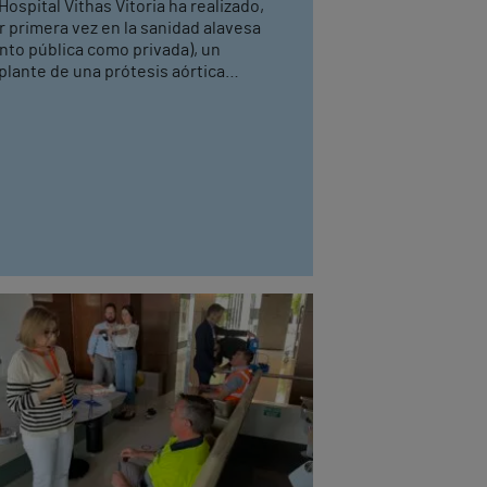
 Hospital Vithas Vitoria ha realizado,
r primera vez en la sanidad alavesa
anto pública como privada), un
plante de una prótesis aórtica
anscatéter (TAVI), sin necesidad de
erar a corazón abierto.