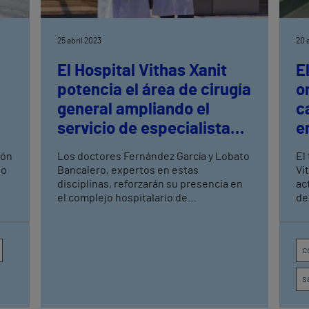
25 abril 2023
20 
El Hospital Vithas Xanit
E
potencia el área de cirugía
o
general ampliando el
c
servicio de especialistas
e
en tumores de colon y
tón
Los doctores Fernández García y Lobato
El
mama
to
Bancalero, expertos en estas
Vi
disciplinas, reforzarán su presencia en
ac
el complejo hospitalario de
de
Benalmádena, en una unidad a la que
co
anualmente acuden 5.000 pacientes y
Se
en la que se realizan más de 1.500
le
c
intervenciones anuales. El objetivo de
esta medida es ofrecer al paciente un
s
servicio de calidad para que los
pacientes obtengan los mejores
resultados clínicos, especialmente en