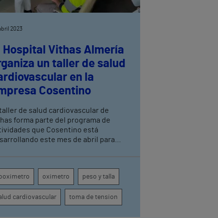
abril 2023
l Hospital Vithas Almería
rganiza un taller de salud
ardiovascular en la
mpresa Cosentino
 taller de salud cardiovascular de
thas forma parte del programa de
tividades que Cosentino está
sarrollando este mes de abril para
nmemorar el Día Mundial de la
guridad y Salud en el trabajo bajo el
ma “Stay Safe, Keep Healthy”.
ooximetro
oximetro
peso y talla
alud cardiovascular
toma de tension