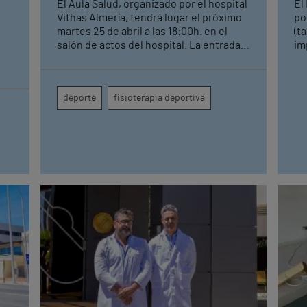
El Aula Salud, organizado por el hospital
El
Vithas Almería, tendrá lugar el próximo
po
martes 25 de abril a las 18:00h. en el
(t
salón de actos del hospital. La entrada
im
es gratuita hasta completar aforo. El
tr
taller informativo está coordinado por el
op
Pablo Berenguel con la colaboración del
deporte
fisioterapia deportiva
traumatólogo Luis Gallego y Antonio
Rivera, fisioterapeuta. También contará
con la participación de Cristina Gálvez,
vocal de Almería del ilustre colegio de
fisioterapeutas de Andalucía, y
Fernando Soriano, ex jugador de fútbol,
entrenador y director deportivo.
También contará con referencias
deportivas almerienses entre los
asistentes de público.