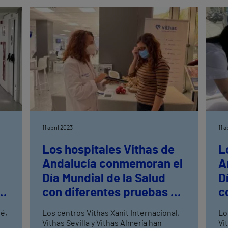
patologías oncológicas
11 abril 2023
11 a
Los hospitales Vithas de
L
Andalucía conmemoran el
A
Día Mundial de la Salud
D
con diferentes pruebas y
c
evaluaciones gratuitas
e
oé,
Los centros Vithas Xanit Internacional,
Lo
Vithas Sevilla y Vithas Almería han
Vi