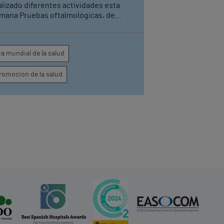
alizado diferentes actividades esta
mana Pruebas oftalmológicas, de
erza, arterial o de medición del índice
 masa corporal han compuesto el
ograma de los hospitales para la
ia mundial de la salud
lebración de este día mundial
romocion de la salud