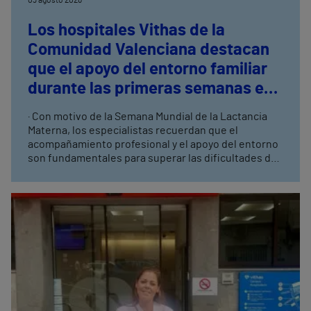
Los hospitales Vithas de la
Comunidad Valenciana destacan
que el apoyo del entorno familiar
durante las primeras semanas es
clave para el éxito de la lactancia
· Con motivo de la Semana Mundial de la Lactancia
materna
Materna, los especialistas recuerdan que el
acompañamiento profesional y el apoyo del entorno
son fundamentales para superar las dificultades de
las primeras semanas · Una correcta información, un
buen agarre y la detección precoz de posibles
dificultades favorecen una lactancia más
satisfactoria para la madre y el bebé