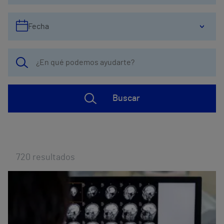
Fecha
Buscar
720
resultados