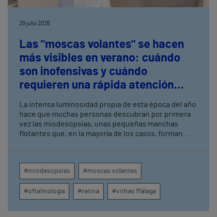
29 julio 2026
Las "moscas volantes" se hacen
más visibles en verano: cuándo
son inofensivas y cuándo
requieren una rápida atención
médica
La intensa luminosidad propia de esta época del año
hace que muchas personas descubran por primera
vez las miodesopsias, unas pequeñas manchas
flotantes que, en la mayoría de los casos, forman
parte del envejecimiento natural del ojo. El doctor
José Manuel Arias, oftalmólogo del Hospital Vithas
Málaga, advierte de que su aparición brusca,
#miodesopsias
#moscas volantes
especialmente si se acompaña de destellos o
pérdida de visión, puede ser el primer síntoma de un
#oftalmología
#retina
#vithas Málaga
desgarro o un desprendimiento de retina que
requiere una rápida atención médica.