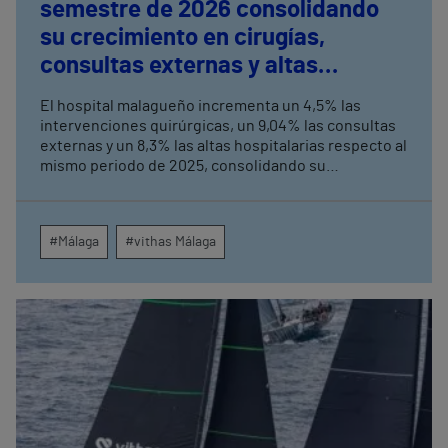
semestre de 2026 consolidando
su crecimiento en cirugías,
consultas externas y altas
hospitalarias
El hospital malagueño incrementa un 4,5% las
intervenciones quirúrgicas, un 9,04% las consultas
externas y un 8,3% las altas hospitalarias respecto al
mismo periodo de 2025, consolidando su
crecimiento asistencial. La red de centros médicos
de Vithas en la provincia dispara un 140% las
intervenciones quirúrgicas ambulatorias y un 7% las
#Málaga
#vithas Málaga
consultas externas, con un papel destacado de
unidades como oftalmología, aparato digestivo,
dermatología y cirugía general.