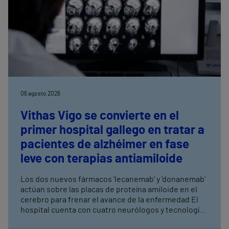
06 agosto 2026
Vithas Vigo se convierte en el
primer hospital gallego en tratar a
pacientes de alzhéimer en fase
leve con terapias antiamiloide
Los dos nuevos fármacos 'lecanemab' y 'donanemab'
actúan sobre las placas de proteína amiloide en el
cerebro para frenar el avance de la enfermedad El
hospital cuenta con cuatro neurólogos y tecnología
de diagnóstico por imagen para el exhaustivo