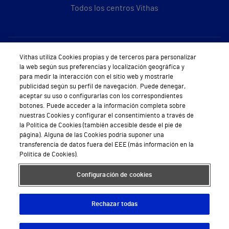
Todos los centros Vithas
Sobre Vithas
Vithas utiliza Cookies propias y de terceros para personalizar
la web según sus preferencias y localización geográfica y
Quiénes somos
para medir la interacción con el sitio web y mostrarle
publicidad según su perfil de navegación. Puede denegar,
Trabajar en Vithas
aceptar su uso o configurarlas con los correspondientes
botones. Puede acceder a la información completa sobre
Teléfono Cita Médica
nuestras Cookies y configurar el consentimiento a través de
la Política de Cookies (también accesible desde el pie de
Teléfono Atención al Cliente
página). Alguna de las Cookies podría suponer una
transferencia de datos fuera del EEE (más información en la
Política de seguridad y salud en el trabajo
Política de Cookies).
Conoce a Supervita
Configuración de cookies
Rechazar todas
Aviso Legal
Política de cookies
Política de privacidad
Mapa web
Protección de datos