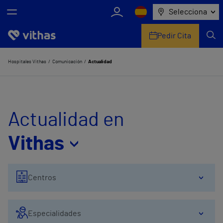
Selecciona
Pedir Cita
Nosotros
Hospitales Vithas
Comunicación
Actualidad
Centros
Servicios de salud
Actualidad en
Equipo médico y asistencial
Vithas
Información útil
Centros
Comunicación
Especialidades