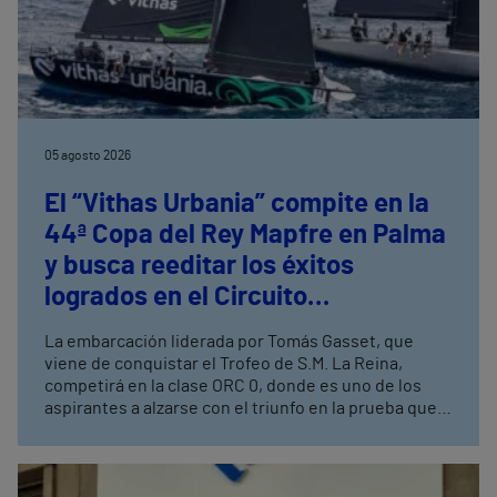
05 agosto 2026
El “Vithas Urbania” compite en la
44ª Copa del Rey Mapfre en Palma
y busca reeditar los éxitos
logrados en el Circuito
Mediterráneo de Vela
La embarcación liderada por Tomás Gasset, que
viene de conquistar el Trofeo de S.M. La Reina,
competirá en la clase ORC 0, donde es uno de los
aspirantes a alzarse con el triunfo en la prueba que
se celebrará en el Real Club Náutico de Palma del 1 al
8 de agosto Esta colaboración de Vithas se integra
en la estrategia global de patrocinios deportivos del