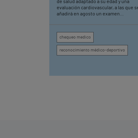
rendimiento
de salud adaptado a su edad y una
evaluación cardiovascular, a las que s
añadirá en agosto un examen
musculoesquelético La iniciativa forma
parte del acuerdo de patrocinio suscr
recientemente con Monte Real Club 
chequeo medico
Yates de Baiona
reconocimiento médico-deportivo