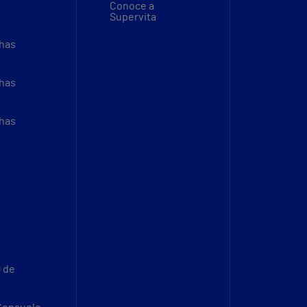
Conoce a
Supervita
thas
thas
thas
9 de