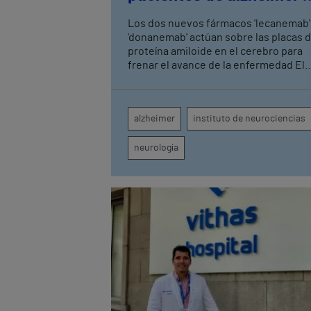
fase leve con terapias
Los dos nuevos fármacos 'lecanemab'
antiamiloide
'donanemab' actúan sobre las placas 
proteína amiloide en el cerebro para
frenar el avance de la enfermedad El
hospital cuenta con cuatro neurólogo
tecnología de diagnóstico por imagen
para el exhaustivo seguimiento clínic
alzheimer
instituto de neurociencias
de cada paciente
neurología