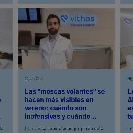
29 julio 2026
29 
Las "moscas volantes" se
L
o
hacen más visibles en
A
verano: cuándo son
a
inofensivas y cuándo
t
to
requieren una rápida
do
La intensa luminosidad propia de esta
Lo