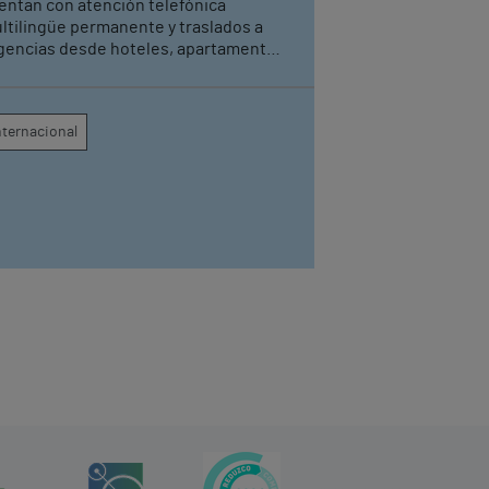
entan con atención telefónica
ltilingüe permanente y traslados a
gencias desde hoteles, apartamentos
rísticos y cruceros cuando sea
cesario
nternacional