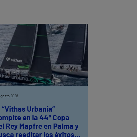
agosto 2026
l “Vithas Urbania”
ompite en la 44ª Copa
el Rey Mapfre en Palma y
usca reeditar los éxitos