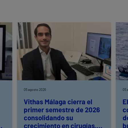
05 agosto 2026
05 
Vithas Málaga cierra el
E
primer semestre de 2026
c
consolidando su
d
en
crecimiento en cirugías,
b