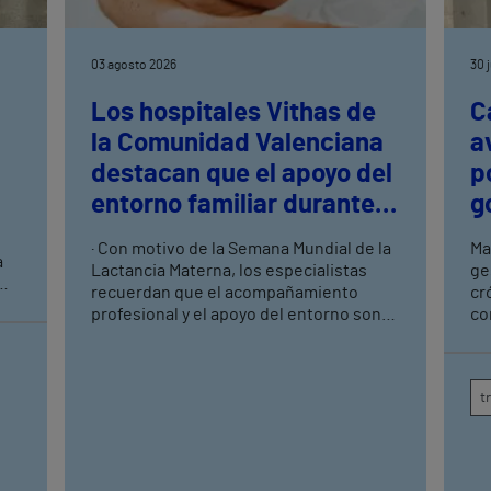
03 agosto 2026
30 
Los hospitales Vithas de
C
la Comunidad Valenciana
a
destacan que el apoyo del
p
entorno familiar durante
g
las primeras semanas es
· Con motivo de la Semana Mundial de la
Ma
a
clave para el éxito de la
Lactancia Materna, los especialistas
ge
lactancia materna
recuerdan que el acompañamiento
cr
y
profesional y el apoyo del entorno son
co
fundamentales para superar las
de
dificultades de las primeras semanas ·
co
Una correcta información, un buen
de
t
agarre y la detección precoz de posibles
dificultades favorecen una lactancia
más satisfactoria para la madre y el
bebé