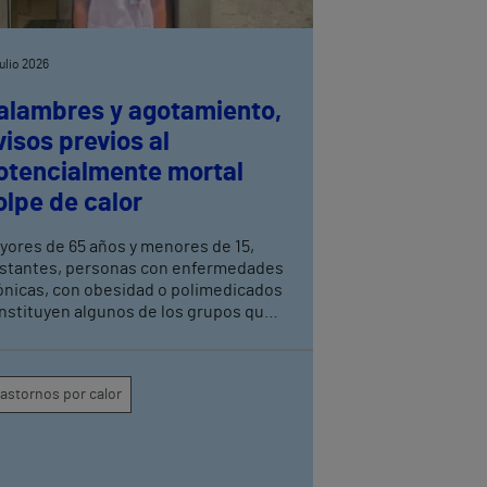
julio 2026
alambres y agotamiento,
visos previos al
otencialmente mortal
olpe de calor
yores de 65 años y menores de 15,
stantes, personas con enfermedades
ónicas, con obesidad o polimedicados
nstituyen algunos de los grupos que
ben extremar la precaución, explica la
ordinadora de enfermería del Servicio
 Urgencias del Hospital Vithas Las
rastornos por calor
Palmas