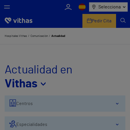
Selecciona
Pedir Cita
Nosotros
Hospitales Vithas
Comunicación
Actualidad
Centros
Servicios de salud
Actualidad en
Equipo médico y asistencial
Vithas
Información útil
Centros
Comunicación
Especialidades