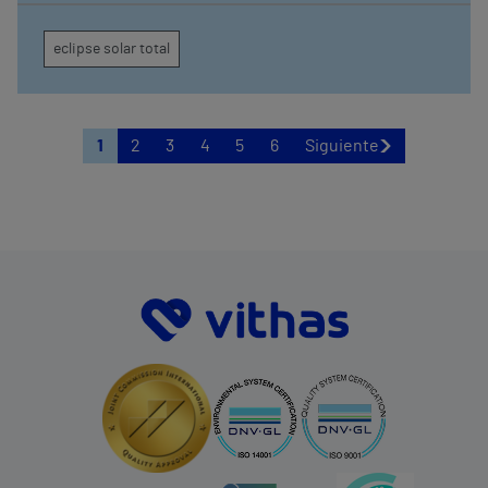
eclipse solar total
1
2
3
4
5
6
Siguiente