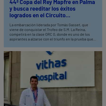
44ª Copa del Rey Mapfre en Palma
y busca reeditar los éxitos
logrados en el Circuito
Mediterráneo de Vela
La embarcación liderada por Tomás Gasset, que
viene de conquistar el Trofeo de S.M. La Reina,
competirá en la clase ORC 0, donde es uno de los
aspirantes a alzarse con el triunfo en la prueba que
se celebrará en el Real Club Náutico de Palma del 1 al
8 de agosto Esta colaboración de Vithas se integra
en la estrategia global de patrocinios deportivos del
grupo, que incluye alianzas con grandes
competiciones y entidades de referencia, como las
principales maratones y medias maratones de
España, el Atlético de Madrid o el Trofeo Conde de
Godó de Tenis