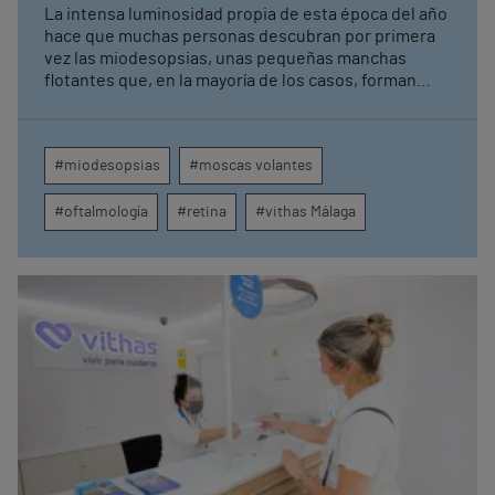
médica
La intensa luminosidad propia de esta época del año
hace que muchas personas descubran por primera
vez las miodesopsias, unas pequeñas manchas
flotantes que, en la mayoría de los casos, forman
parte del envejecimiento natural del ojo. El doctor
José Manuel Arias, oftalmólogo del Hospital Vithas
Málaga, advierte de que su aparición brusca,
#miodesopsias
#moscas volantes
especialmente si se acompaña de destellos o
pérdida de visión, puede ser el primer síntoma de un
#oftalmología
#retina
#vithas Málaga
desgarro o un desprendimiento de retina que
requiere una rápida atención médica.