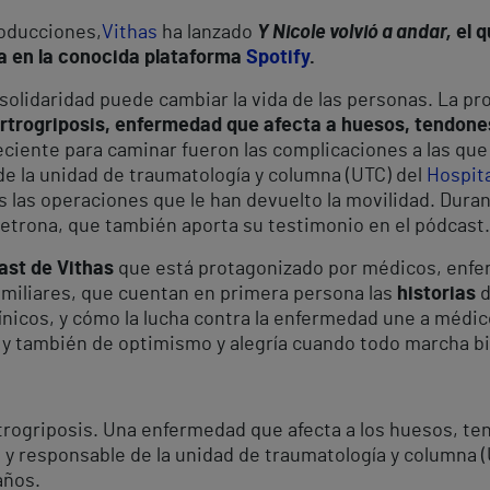
roducciones,
Vithas
ha lanzado
Y Nicole volvió a andar,
el q
oja en la conocida plataforma
Spotify
.
a solidaridad puede cambiar la vida de las personas. La p
artrogriposis, enfermedad que afecta a huesos, tendones
reciente para caminar fueron las complicaciones a las que
de la unidad de traumatología y columna (UTC) del
Hospita
as las operaciones que le han devuelto la movilidad. Dura
trona, que también aporta su testimonio en el pódcast.
ast de Vithas
que está protagonizado por médicos, enfer
familiares, que cuentan en primera persona las
historias
d
ínicos, y cómo la lucha contra la enfermedad une a médic
y también de optimismo y alegría cuando todo marcha bi
trogriposis. Una enfermedad que afecta a los huesos, ten
y responsable de la unidad de traumatología y columna (UT
años.