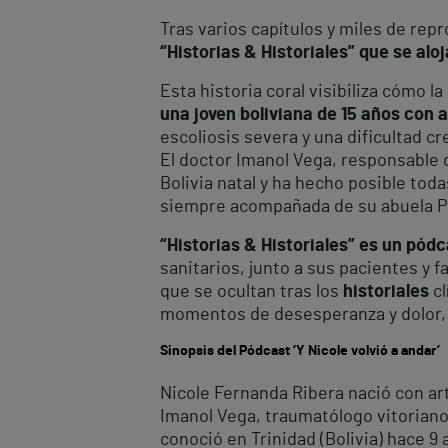
Tras varios capítulos y miles de rep
“Historias & Historiales” que se al
Esta historia coral visibiliza cómo l
una joven boliviana de 15 años con 
escoliosis severa y una dificultad c
El doctor Imanol Vega, responsable 
Bolivia natal y ha hecho posible tod
siempre acompañada de su abuela Pe
“Historias & Historiales” es un pódc
sanitarios, junto a sus pacientes y 
que se ocultan tras los
historiales
cl
momentos de desesperanza y dolor, 
Sinopsis del Pódcast ‘Y Nicole volvió a andar’
Nicole Fernanda Ribera nació con ar
Imanol Vega, traumatólogo vitoriano 
conoció en Trinidad (Bolivia) hace 9 