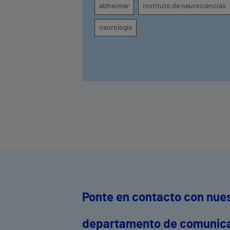
alzheimer
instituto de neurociencias
de cada paciente
neurología
Ponte en contacto con nue
departamento de comunic