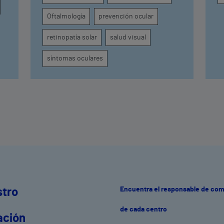
i
Oftalmología
prevención ocular
a
e
u
retinopatía solar
salud visual
d
g
síntomas oculares
Encuentra el responsable de co
stro
de cada centro
ación