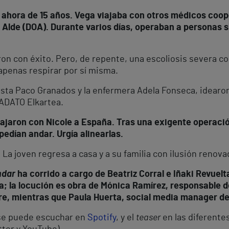
, ahora de 15 años. Vega viajaba con otros médicos coop
lde (DOA). Durante varios días, operaban a personas si
on con éxito. Pero, de repente, una escoliosis severa co
apenas respirar por sí misma.
ista Paco Granados y la enfermera Adela Fonseca, idearon
 ADATO Elkartea.
viajaron con Nicole a España. Tras una exigente operació
pedían andar. Urgía alinearlas.
. La joven regresa a casa y a su familia con ilusión renova
ndar
ha corrido a cargo de Beatriz Corral e Iñaki Revuel
ia; la locución es obra de Mónica Ramírez, responsable
re, mientras que Paula Huerta, social media manager de
 se puede escuchar en
Spotify
, y el
teaser
en las diferente