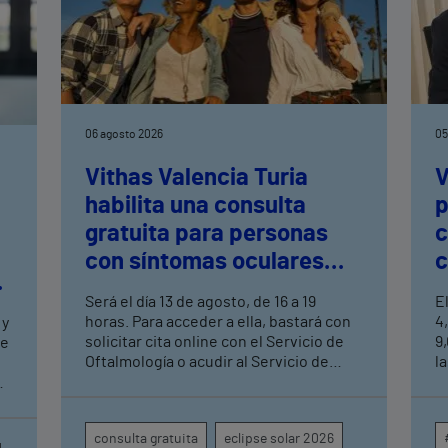
06 agosto 2026
05
Vithas Valencia Turia
V
habilita una consulta
p
gratuita para personas
c
con síntomas oculares
c
tras el eclipse solar
c
Será el día 13 de agosto, de 16 a 19
E
a
horas. Para acceder a ella, bastará con
4
 y
solicitar cita online con el Servicio de
9
de
Oftalmología o acudir al Servicio de
la
Urgencias del centro hospitalario
m
s
s
c
en
consulta gratuita
eclipse solar 2026
p
o