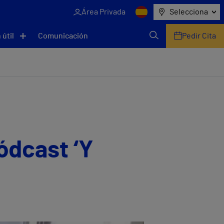
Área Privada
Selecciona
 útil
Comunicación
Pedir Cita
pódcast ‘Y