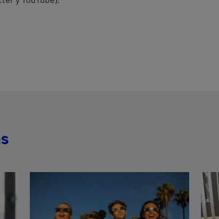
tter y YouTube).
as