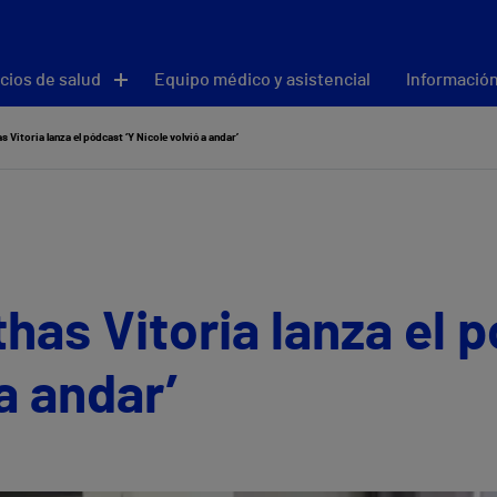
cios de salud
Equipo médico y asistencial
Información
as Vitoria lanza el pódcast ‘Y Nicole volvió a andar’
thas Vitoria lanza el 
a andar’