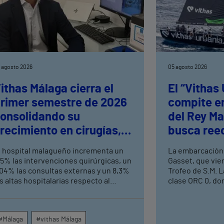
 agosto 2026
05 agosto 2026
ithas Málaga cierra el
El “Vithas
rimer semestre de 2026
compite en
onsolidando su
del Rey Ma
recimiento en cirugías,
busca reed
onsultas externas y
logrados e
l hospital malagueño incrementa un
La embarcación
ltas hospitalarias
Mediterrá
,5% las intervenciones quirúrgicas, un
Gasset, que vie
,04% las consultas externas y un 8,3%
Trofeo de S.M. L
s altas hospitalarias respecto al
clase ORC 0, do
ismo periodo de 2025, consolidando
aspirantes a alz
u crecimiento asistencial. La red de
prueba que se c
entros médicos de Vithas en la
Náutico de Palma
#Málaga
#vithas Málaga
rovincia dispara un 140% las
Esta colaboraci