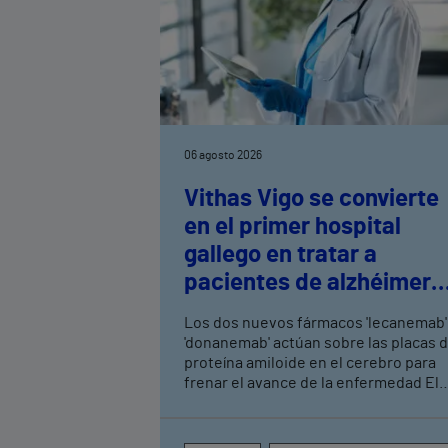
06 agosto 2026
Vithas Vigo se convierte
en el primer hospital
gallego en tratar a
pacientes de alzhéimer
en fase leve con terapias
Los dos nuevos fármacos 'lecanemab'
antiamiloide
'donanemab' actúan sobre las placas 
proteína amiloide en el cerebro para
frenar el avance de la enfermedad El
hospital cuenta con cuatro neurólogo
y tecnología de diagnóstico por imag
para el exhaustivo seguimiento clínic