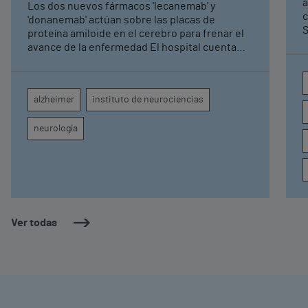
a
Los dos nuevos fármacos 'lecanemab' y
c
'donanemab' actúan sobre las placas de
S
proteína amiloide en el cerebro para frenar el
avance de la enfermedad El hospital cuenta
con cuatro neurólogos y tecnología de
diagnóstico por imagen para el exhaustivo
seguimiento clínico de cada paciente
alzheimer
instituto de neurociencias
neurología
Ver todas