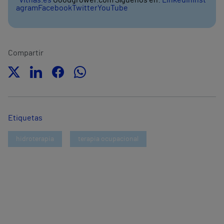
Vithas.es
Goodgrower.com Síguenos en:
LinkedIn
Inst
agram
Facebook
Twitter
YouTube
Compartir
Etiquetas
hidroterapia
terapia ocupacional