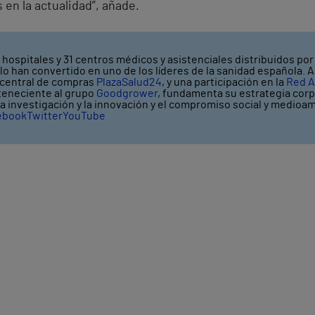
en la actualidad”, añade.
 hospitales y 31 centros médicos y asistenciales distribuidos por 
o han convertido en uno de los líderes de la sanidad española. A
a central de compras
PlazaSalud24
, y una participación en la
Red A
rteneciente al grupo
Goodgrower
, fundamenta su estrategia corpo
 la investigación y la innovación y el compromiso social y medioa
ebook
Twitter
YouTube