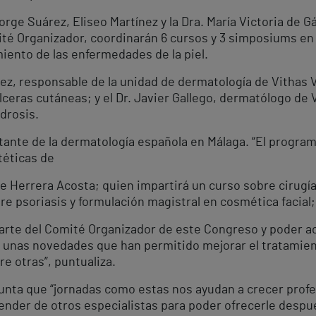
rge Suárez, Eliseo Martínez y la Dra. María Victoria de 
té Organizador, coordinarán 6 cursos y 3 simposiums en
miento de las enfermedades de la piel.
ez, responsable de la unidad de dermatología de Vithas V
lceras cutáneas; y el Dr. Javier Gallego, dermatólogo de 
drosis.
ante de la dermatología española en Málaga. “El programa
téticas de
ique Herrera Acosta; quien impartirá un curso sobre cirug
e psoriasis y formulación magistral en cosmética facial;
arte del Comité Organizador de este Congreso y poder ace
unas novedades que han permitido mejorar el tratamient
tre otras”, puntualiza.
apunta que “jornadas como estas nos ayudan a crecer pr
ender de otros especialistas para poder ofrecerle despu