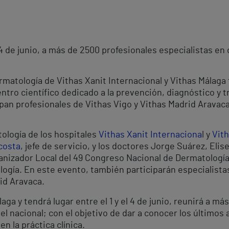
l 4 de junio, a más de 2500 profesionales especialistas en
rmatología de Vithas Xanit Internacional y Vithas Málaga
ntro científico dedicado a la prevención, diagnóstico y
cipan profesionales de Vithas Vigo y Vithas Madrid Aravac
tología de los hospitales
Vithas Xanit Internaciona
l y
Vit
costa
, jefe de servicio, y los doctores Jorge Suárez, Elise
anizador Local del 49 Congreso Nacional de Dermatologí
ogía. En este evento, también participarán especialistas
id Aravaca.
ga y tendrá lugar entre el 1 y el 4 de junio, reunirá a m
el nacional; con el objetivo de dar a conocer los último
n la práctica clínica.