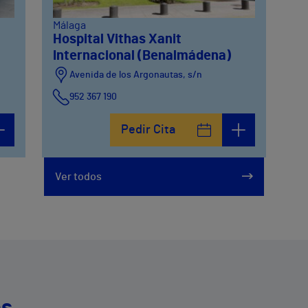
Málaga
Hospital Vithas Xanit
Internacional (Benalmádena)
Avenida de los Argonautas, s/n
952 367 190
Avenida del Cosmo , 4
Pedir Cita
952 56 19 51
Ver todos