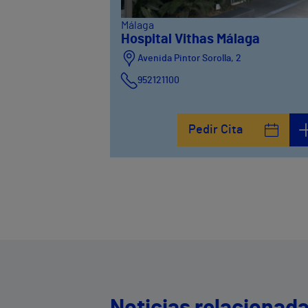
Málaga
Hospital Vithas Málaga
Avenida Pintor Sorolla, 2
952121100
Calle De la Era , 6
952121100
Pedir Cita
Avenida Pintor Sorolla, 2
635319819