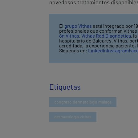
novedosos tratamientos disponibles 
El
grupo Vithas
está integrado por 19
profesionales que conforman Vithas l
ón Vithas
,
Vithas Red Diagnóstica
, l
hospitalario de Baleares. Vithas, pe
acreditada, la experiencia paciente,
Síguenos en:
LinkedIn
Instagram
Fac
Etiquetas
congreso dermatología málaga
dermatología vithas