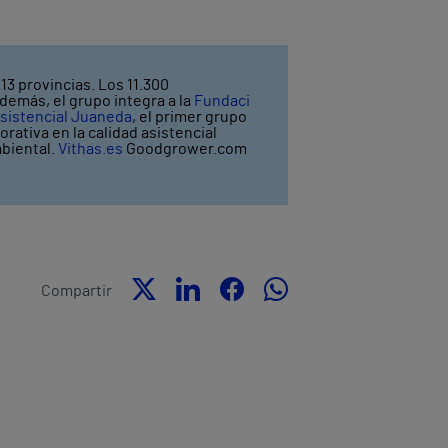
13 provincias. Los 11.300
demás, el grupo integra a la
Fundaci
sistencial Juaneda
, el primer grupo
rativa en la calidad asistencial
mbiental.
Vithas.es
Goodgrower.com
Compartir