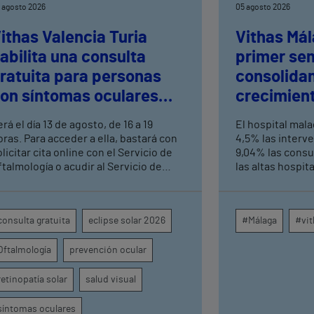
 agosto 2026
05 agosto 2026
ithas Valencia Turia
Vithas Mál
abilita una consulta
primer se
ratuita para personas
consolida
on síntomas oculares
crecimient
ras el eclipse solar
consultas 
rá el día 13 de agosto, de 16 a 19
El hospital mal
altas hosp
oras. Para acceder a ella, bastará con
4,5% las interv
licitar cita online con el Servicio de
9,04% las consu
ftalmología o acudir al Servicio de
las altas hospit
rgencias del centro hospitalario
mismo periodo 
su crecimiento a
centros médicos
consulta gratuita
eclipse solar 2026
#Málaga
#vit
provincia dispa
intervenciones 
Oftalmología
prevención ocular
ambulatorias y 
externas, con u
unidades como o
retinopatía solar
salud visual
digestivo, derma
general.
síntomas oculares