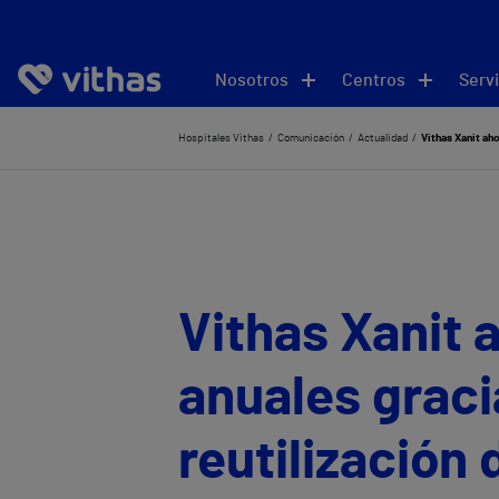
Nosotros
Centros
Servi
Hospitales Vithas
Comunicación
Actualidad
Vithas Xanit aho
Vithas Xanit a
anuales graci
reutilización