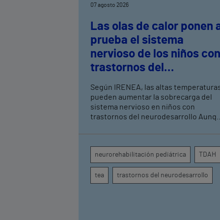
07 agosto 2026
Las olas de calor ponen 
prueba el sistema
nervioso de los niños co
trastornos del
neurodesarrollo, según
Según IRENEA, las altas temperatura
expertos en
pueden aumentar la sobrecarga del
neurorrehabilitación
sistema nervioso en niños con
trastornos del neurodesarrollo Aunque
pediátrica de Vithas
todavía no existen estudios
específicos, la evidencia científica
permite comprender por qué el calor
neurorehabilitación pediátrica
TDAH
puede influir en la atención, la
regulación emocional y la conducta
tea
trastornos del neurodesarrollo