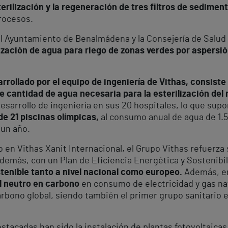
rilización y la regeneración de tres filtros de sediment
procesos.
el Ayuntamiento de Benalmádena y la Consejería de Salud
lización de agua para riego de zonas verdes por aspersió
rollado por el equipo de ingeniería de Vithas, consiste
te cantidad de agua necesaria para la esterilización del m
esarrollo de ingeniería en sus 20 hospitales, lo que sup
de 21 piscinas olímpicas,
al consumo anual de agua de 1.5
 un año.
o en Vithas Xanit Internacional, el Grupo Vithas refuerz
emás, con un Plan de Eficiencia Energética y Sostenibili
enible tanto a nivel nacional como europeo.
Además, en
l neutro en carbono
en consumo de electricidad y gas nat
arbono global, siendo también el primer grupo sanitario 
acadas han sido la instalación de plantas fotovoltaicas