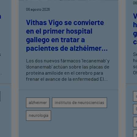
06
06 agosto 2026
a
V
Vithas Vigo se convierte
h
en el primer hospital
n
g
gallego en tratar a
c
pacientes de alzhéimer
t
s
Se
en fase leve con terapias
h
Los dos nuevos fármacos 'lecanemab' y
antiamiloide
so
'donanemab' actúan sobre las placas de
O
proteína amiloide en el cerebro para
U
frenar el avance de la enfermedad El
hospital cuenta con cuatro neurólogos
y tecnología de diagnóstico por imagen
para el exhaustivo seguimiento clínico
alzheimer
instituto de neurociencias
de cada paciente
neurología