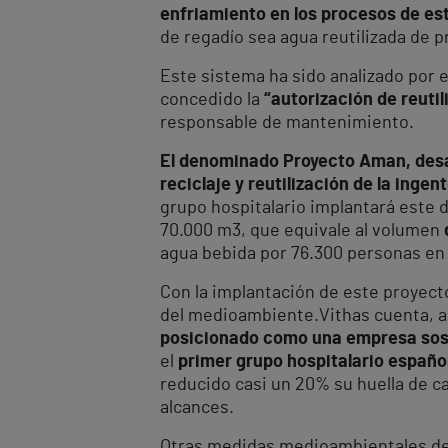
enfriamiento en los procesos de este
de regadío sea agua reutilizada de 
Este sistema ha sido analizado por 
concedido la
“
autorización de reuti
responsable de mantenimiento.
El denominado Proyecto Aman, desar
reciclaje y reutilización de la ingen
grupo hospitalario implantará este d
70.000 m
3
, que equivale al volumen
agua bebida por 76.300 personas en
Con la implantación de este proyect
del medioambiente.Vithas cuenta, ad
posicionado como una empresa sost
el
primer grupo hospitalario españo
reducido casi un 20% su huella de c
alcances.
Otras medidas medioambientales dest