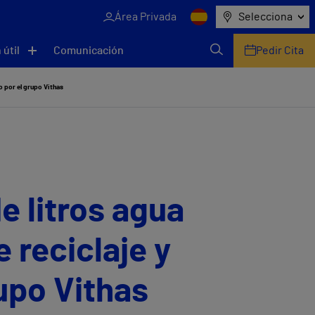
Área Privada
Selecciona
 útil
Comunicación
Pedir Cita
do por el grupo Vithas
e litros agua
 reciclaje y
rupo Vithas