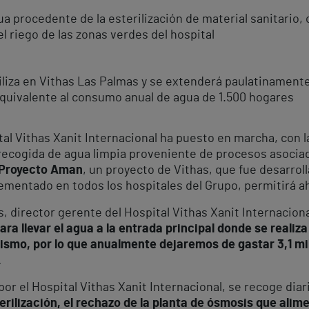
agua procedente de la esterilización de material sanitario,
el riego de las zonas verdes del hospital
liza en Vithas Las Palmas y se extenderá paulatinamente 
equivalente al consumo anual de agua de 1.500 hogares
ital Vithas Xanit Internacional ha puesto en marcha, con l
ecogida de agua limpia proveniente de procesos asociados
Proyecto Aman
, un proyecto de Vithas, que fue desarroll
ementado en todos los hospitales del Grupo, permitirá a
director gerente del Hospital Vithas Xanit Internacional
para llevar el agua a la entrada principal donde se realiz
ismo, por lo que anualmente dejaremos de gastar 3,1 mill
.
or el Hospital Vithas Xanit Internacional, se recoge di
ilización, el rechazo de la planta de ósmosis que alimen