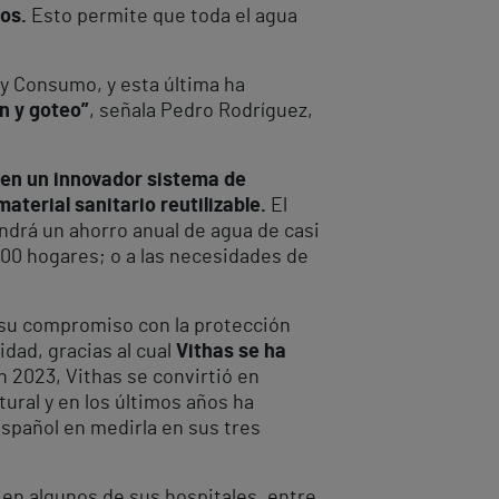
os.
Esto permite que toda el agua
 y Consumo, y esta última ha
n y goteo”
, señala Pedro Rodríguez,
 en un innovador sistema de
aterial sanitario reutilizable.
El
ondrá un ahorro anual de agua de casi
00 hogares; o a las necesidades de
a su compromiso con la protección
dad, gracias al cual
Vithas se ha
 2023, Vithas se convirtió en
ural y en los últimos años ha
español en medirla en sus tres
 en algunos de sus hospitales, entre