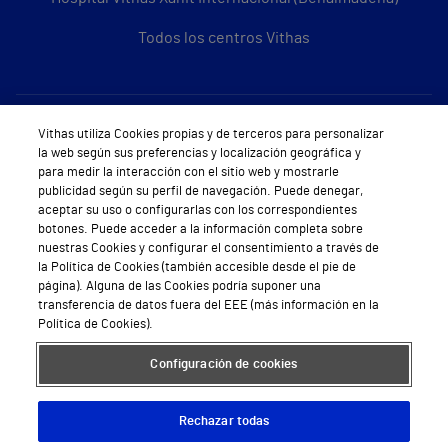
Todos los centros Vithas
Sobre Vithas
Vithas utiliza Cookies propias y de terceros para personalizar
la web según sus preferencias y localización geográfica y
Quiénes somos
para medir la interacción con el sitio web y mostrarle
publicidad según su perfil de navegación. Puede denegar,
Trabajar en Vithas
aceptar su uso o configurarlas con los correspondientes
botones. Puede acceder a la información completa sobre
Teléfono Cita Médica
nuestras Cookies y configurar el consentimiento a través de
la Política de Cookies (también accesible desde el pie de
Teléfono Atención al Cliente
página). Alguna de las Cookies podría suponer una
transferencia de datos fuera del EEE (más información en la
Política de seguridad y salud en el trabajo
Política de Cookies).
Conoce a Supervita
Configuración de cookies
Rechazar todas
Aviso Legal
Política de cookies
Política de privacidad
Mapa web
Protección de datos