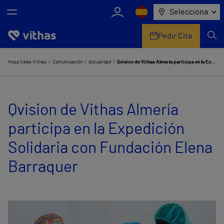
Selecciona
Pedir Cita
Nosotros
Hospitales Vithas
Comunicación
Actualidad
Qvision de Vithas Almería participa en la Expedición Solidaria con Fundación Elena Barraquer
Centros
Qvision de Vithas Almería
Servicios de salud
participa en la Expedición
Equipo médico y asistencial
Solidaria con Fundación Elena
Información útil
Barraquer
Comunicación