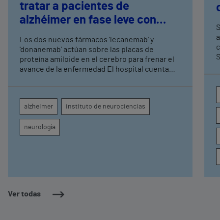
tratar a pacientes de
alzhéimer en fase leve con
S
terapias antiamiloide
a
Los dos nuevos fármacos 'lecanemab' y
c
'donanemab' actúan sobre las placas de
S
proteína amiloide en el cerebro para frenar el
avance de la enfermedad El hospital cuenta
con cuatro neurólogos y tecnología de
diagnóstico por imagen para el exhaustivo
seguimiento clínico de cada paciente
alzheimer
instituto de neurociencias
neurología
Ver todas