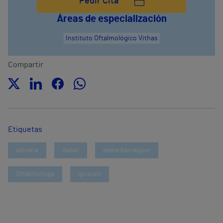
Pedir Cita
Áreas de especialización
Instituto Oftalmológico Vithas
Compartir
Etiquetas
almeria
dakar
elena barraquer
Oftalmología
qvision