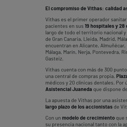
El compromiso de Vithas: calidad as
Vithas es el primer operador sanitar
pacientes en sus
19 hospitales y 28
largo de todo el territorio nacional
de Gran Canaria, Lleida, Madrid, Mála
encuentran en Alicante, Almuñécar, E
Málaga, Marín, Nerja, Pontevedra, Rin
Gasteiz.
Vithas cuenta con más de 300 puntos
una central de compras propia,
Plaz
médicos y 20 clínicas dentales. Por
Asistencial Juaneda
que dispone de 
La apuesta de Vithas por una asiste
largo plazo de los accionistas
de Vit
Con un
modelo de crecimiento
que s
su presencia nacional tanto con la