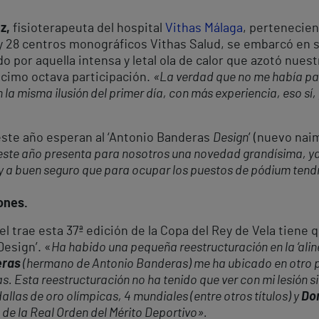
z,
fisioterapeuta del hospital
Vithas Málaga
, pertenecien
y 28 centros monográficos Vithas Salud, se embarcó en s
o por aquella intensa y letal ola de calor que azotó nue
écimo octava participación.
«La verdad que no me había par
 la misma ilusión del primer día, con más experiencia, eso sí
ste año esperan al ‘Antonio Banderas
Design
’ (nuevo na
este año presenta para nosotros una novedad grandísima, y
a y a buen seguro que para ocupar los puestos de pódium te
ones.
l trae esta 37ª edición de la Copa del Rey de Vela tiene
Design’. «
Ha habido una pequeña reestructuración en la ‘aline
eras
(hermano de Antonio Banderas) me ha ubicado en otro pu
las. Esta reestructuración no ha tenido que ver con mi lesión s
allas de oro olímpicas, 4 mundiales (entre otros títulos) y
Do
 de la
Real Orden del Mérito Deportivo
».