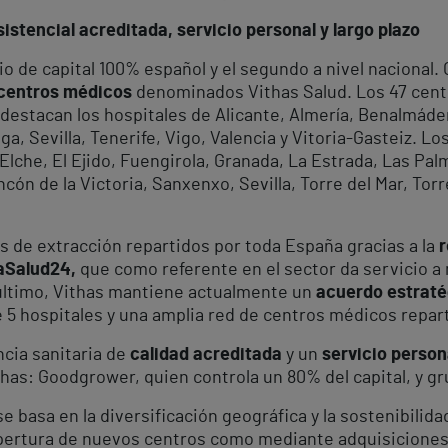
istencial acreditada, servicio personal y largo plazo
io de capital 100% español y el segundo a nivel nacional
 centros médicos
denominados Vithas Salud. Los 47 centr
 y destacan los hospitales de Alicante, Almería, Benalmád
ga, Sevilla, Tenerife, Vigo, Valencia y Vitoria-Gasteiz. L
lche, El Ejido, Fuengirola, Granada, La Estrada, Las Pal
cón de la Victoria, Sanxenxo, Sevilla, Torre del Mar, Torr
 de extracción repartidos por toda España gracias a la
r
aSalud24,
que como referente en el sector da servicio a 
 último, Vithas mantiene actualmente un
acuerdo estraté
5 hospitales y una amplia red de centros médicos repart
ncia sanitaria de
calidad acreditada
y un
servicio person
has: Goodgrower, quien controla un 80% del capital, y gru
e basa en la diversificación geográfica y la sostenibilid
 apertura de nuevos centros como mediante adquisiciones