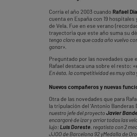
Corría el año 2003 cuando
Rafael Día
cuenta en España con 19 hospitales 
de Vela. Fue en ese verano (recordad
trayectoria que este año suma su d
tengo claro es que cada año vuelvo con
ganar».
Preguntado por las novedades que e
Rafael destaca una sobre el resto:
«
En ésta, la competitividad es muy alt
Nuevos compañeros y nuevas funci
Otra de las novedades que para Rafae
la tripulación del ‘Antonio Banderas 
nuestro jefe del proyecto
Javier Band
encargaré de izar y arriar todas las ve
lujo:
Luis Doreste
, regatista con 2 med
JJOO de Barcelona 92 y
Medalla de Oro